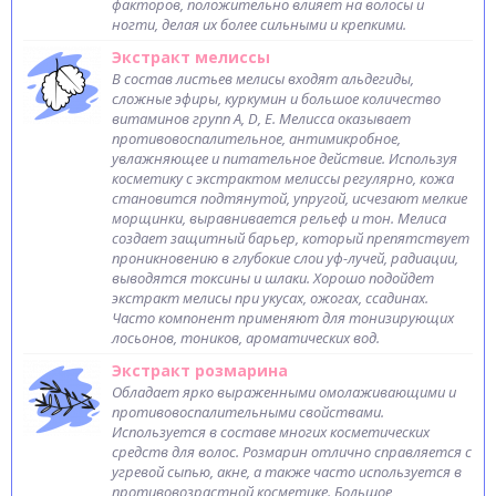
факторов, положительно влияет на волосы и
ногти, делая их более сильными и крепкими.
Экстракт мелиссы
В состав листьев мелисы входят альдегиды,
сложные эфиры, куркумин и большое количество
витаминов групп A, D, E. Мелисса оказывает
противовоспалительное, антимикробное,
увлажняющее и питательное действие. Используя
косметику с экстрактом мелиссы регулярно, кожа
становится подтянутой, упругой, исчезают мелкие
морщинки, выравнивается рельеф и тон. Мелиса
создает защитный барьер, который препятствует
проникновению в глубокие слои уф-лучей, радиации,
выводятся токсины и шлаки. Хорошо подойдет
экстракт мелисы при укусах, ожогах, ссадинах.
Часто компонент применяют для тонизирующих
лосьонов, тоников, ароматических вод.
Экстракт розмарина
Обладает ярко выраженными омолаживающими и
противовоспалительными свойствами.
Используется в составе многих косметических
средств для волос. Розмарин отлично справляется с
угревой сыпью, акне, а также часто используется в
противовозрастной косметике. Большое