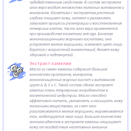
чудодейственным свойствам. В состав экстракта
алоэ вера входит множество полезных витаминов и
минералов. Косметика с экстрактом растения
глубоко очищает кожу, питает и увлажняет,
запускает процессы регенерации и восстановления
отмерших клеток. Часто алоэ вера применяется
при производстве косметики anti-age. Богатая
мононасыщенными жирными кислотами, она
устраняет мелкие морщинки, освежает цвет лица,
борется с возрастной пигментаций, делает кожу
здоровой и подтянутой.
Экстракт камелии
Масло из семян камелии содержит большое
количество протеинов, минералов,
мононасыщенных жирных кислот и витаминов
групп A, B, E и С. Такой состав сделал экстракт
камелии очень популярным ингредиентом в
косметической индустрии. Масло способно
эффективно питать, увлажнять и насыщать кожу
полезными веществами, за счет чего
разглаживаются мелкие морщинки, выравнивается
тон, моделируется овал лица. Большое количество
антиоксидантов в экстракте камелии защищают
кожу от воздействия негативных внешних