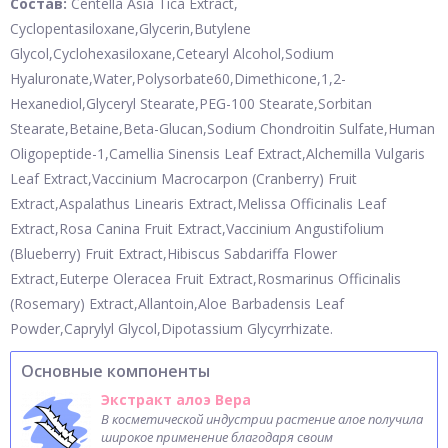
Состав:
Centella Asia Tica Extract,
Cyclopentasiloxane,Glycerin,Butylene
Glycol,Cyclohexasiloxane,Cetearyl Alcohol,Sodium
Hyaluronate,Water,Polysorbate60,Dimethicone,1,2-
Hexanediol,Glyceryl Stearate,PEG-100 Stearate,Sorbitan
Stearate,Betaine,Beta-Glucan,Sodium Chondroitin Sulfate,Human
Oligopeptide-1,Camellia Sinensis Leaf Extract,Alchemilla Vulgaris
Leaf Extract,Vaccinium Macrocarpon (Cranberry) Fruit
Extract,Aspalathus Linearis Extract,Melissa Officinalis Leaf
Extract,Rosa Canina Fruit Extract,Vaccinium Angustifolium
(Blueberry) Fruit Extract,Hibiscus Sabdariffa Flower
Extract,Euterpe Oleracea Fruit Extract,Rosmarinus Officinalis
(Rosemary) Extract,Allantoin,Aloe Barbadensis Leaf
Powder,Caprylyl Glycol,Dipotassium Glycyrrhizate.
Основные компоненты
Экстракт алоэ Вера
В косметической индустрии растение алое получила
широкое применение благодаря своим