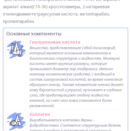
акрилат алкил(C10-30) кроссполимеры, 2-натириевая
этилендиаминтетрауксусная кислота, метилпарабен,
пропилпарабен.
Основные компоненты
Гиалуроновая кислота
Вещество, представляющее собой полисахарид,
который является основным компонентом в
биологических структурах и жидкостях. Молекула
кислоты имеет крупные размеры, которые
превышают диаметр пор эпидермиса. Именно
поэтому косметические средства, с входящей в
состав гиалуроновой кислотой, во время нанесения
образуют пленку. Тонкая незаметная пленка делает
кожу бархатистой и упругой, проникает в глубокие
слои, где предотвращает отдачу жидкости
клеткой, за счет чего кожа становится более
увлажненной.
Коллаген
Вырабатывается клетками дермы –
фибробластами. Считается структурным белком,
который входит в коллагеновый эластичный