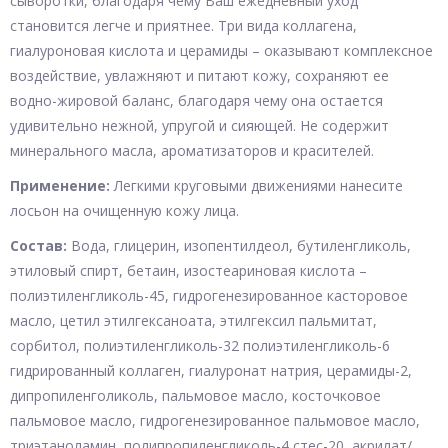
сыворотки, благодаря чему Ваш ежедневный уход
становится легче и приятнее. Три вида коллагена,
гиалуроновая кислота и церамиды – оказывают комплексное
воздействие, увлажняют и питают кожу, сохраняют ее
водно-жировой баланс, благодаря чему она остается
удивительно нежной, упругой и сияющей. Не содержит
минерального масла, ароматизаторов и красителей.
Применение:
Легкими круговыми движениями нанесите
лосьон на очищенную кожу лица.
Состав:
Вода, глицерин, изопентилдеол, бутиленгликоль,
этиловый спирт, бетаин, изостеариновая кислота –
полиэтиленгликоль-45, гидрогенезированное касторовое
масло, цетил этилгексаноата, этилгексил пальмитат,
сорбитол, полиэтиленгликоль-32 полиэтиленгликоль-6
гидрированный коллаген, гиалуронат натрия, церамиды-2,
дипропиленголиколь, пальмовое масло, косточковое
пальмовое масло, гидрогенезированное пальмовое масло,
триэтаноламин, полипропиленгликоль-4 стес-20, акрилат/