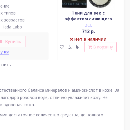
нение
Водостойкая жидкая
Тени для век c
ех типов
подводка (цвет
эффектом сияющего
(у
ех возрастов
насыщенный черный)
блеска (серебро)
BCL
BCL
 Hada Labo
2 379 р.
713 р.
Нет в наличии
Нет в наличии
Купить
В корзину
В корзину
купка
внить
стественного баланса минералов и аминокислот в коже. За
 благодаря розовой воде, отлично увлажняет кожу. Не
и здоровая кожа.
ями достаточное количество средства, до полного