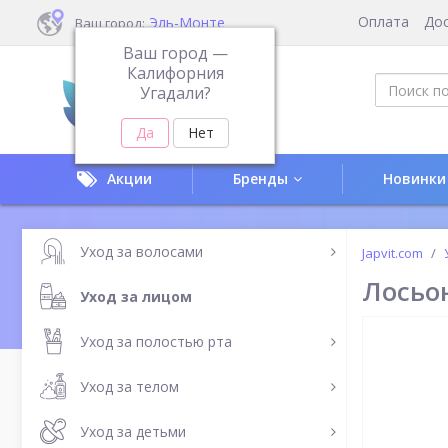
Оплата
До
Эль-Монте
Ваш город:
Ваш город —
Калифорния
Угадали?
Акции
Бренды
Новинки
Уход за волосами
Japvit.com
Лосьо
Уход за лицом
Уход за полостью рта
Уход за телом
Уход за детьми