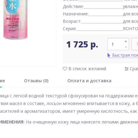
Действие:
увлаж
Назначение:
для вс
Возраст:
для вс
Серия:
ROHTO
1 725 р.
+
–
Быстрая по
В список желаний
Сра
ие
Отзывы (0)
Оплата и доставка
лица с легкой водной текстурой сфокусирован на поддержании е
твия масел в составе, лосьон мгновенно впитывается в кожу, а
асителей и ароматизаторов, имеет умеренную кислотность, как 
ИМЕНЕНИЯ:
На очищенную кожу лица нанесите легкими движени