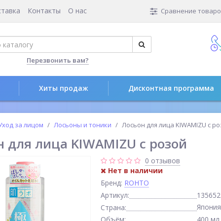
ставка
Контакты
О нас
Сравнение товаров
Перезвонить вам?
Хиты продаж
Дисконтная программа
Уход за лицом
Лосьоны и тоники
Лосьон для лица KIWAMIZU c р
н для лица KIWAMIZU c розой
0 отзывов
Нет в наличии
Бренд:
ROHTO
Артикул:
135652
Япония
Страна:
Объём:
400 мл