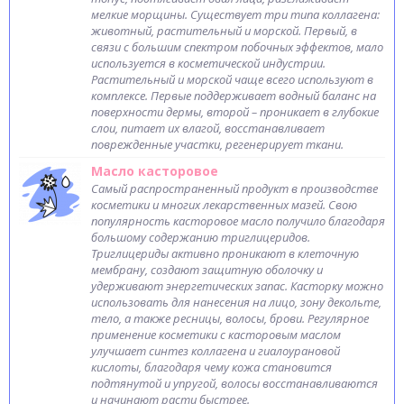
мелкие морщины. Существует три типа коллагена:
животный, растительный и морской. Первый, в
связи с большим спектром побочных эффектов, мало
используется в косметической индустрии.
Растительный и морской чаще всего используют в
комплексе. Первые поддерживает водный баланс на
поверхности дермы, второй – проникает в глубокие
слои, питает их влагой, восстанавливает
поврежденные участки, регенерирует ткани.
Масло касторовое
Самый распространенный продукт в производстве
косметики и многих лекарственных мазей. Свою
популярность касторовое масло получило благодаря
большому содержанию триглицеридов.
Триглицериды активно проникают в клеточную
мембрану, создают защитную оболочку и
удерживают энергетических запас. Касторку можно
использовать для нанесения на лицо, зону декольте,
тело, а также ресницы, волосы, брови. Регулярное
применение косметики с касторовым маслом
улучшает синтез коллагена и гиалоурановой
кислоты, благодаря чему кожа становится
подтянутой и упругой, волосы восстанавливаются
и начинают расти быстрее.