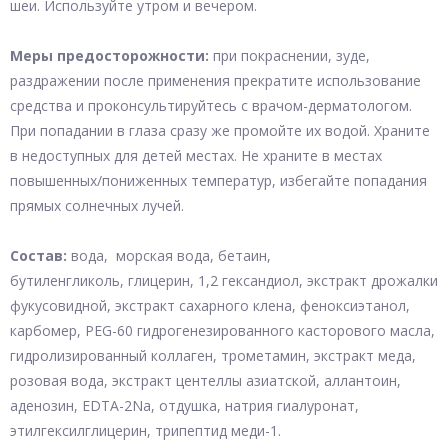
шеи. Используйте утром и вечером.
Меры предосторожности:
при покраснении, зуде,
раздражении после применения прекратите использование
средства и проконсультируйтесь с врачом-дерматологом.
При попадании в глаза сразу же промойте их водой. Храните
в недоступных для детей местах. Не храните в местах
повышенных/пониженных температур, избегайте попадания
прямых солнечных лучей.
Состав:
вода, морская вода, бетаин,
бутиленгликоль, глицерин, 1,2 гександиол, экстракт дрожалки
фукусовидной, экстракт сахарного клена, феноксиэтанол,
карбомер, PEG-60 гидрогенезированного касторового масла,
гидролизированный коллаген, трометамин, экстракт меда,
розовая вода, экстракт центеллы азиатской, аллантоин,
аденозин, EDTA-2Na, отдушка, натрия гиалуронат,
этилгексилглицерин, трипептид меди-1.