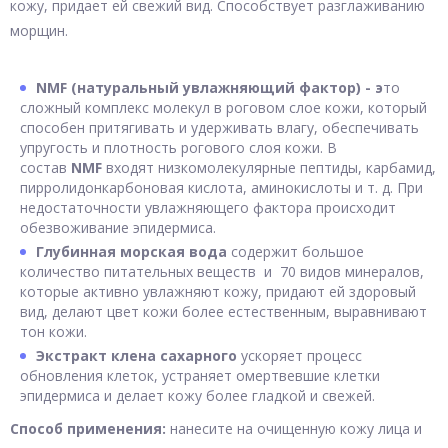
кожу, придает ей свежий вид. Способствует разглаживанию
морщин.
NMF (натуральный увлажняющий фактор) - э
то
сложный комплекс молекул в роговом слое кожи, который
способен притягивать и удерживать влагу, обеспечивать
упругость и плотность рогового слоя кожи. В
состав
NMF
входят низкомолекулярные пептиды, карбамид,
пирролидонкарбоновая кислота, аминокислоты и т. д. При
недостаточности увлажняющего фактора происходит
обезвоживание эпидермиса.
Глубинная морская вода
содержит большое
количество питательных веществ и 70 видов минералов,
которые активно увлажняют кожу, придают ей здоровый
вид, делают цвет кожи более естественным, выравнивают
тон кожи.
Экстракт клена сахарного
ускоряет процесс
обновления клеток, устраняет омертвевшие клетки
эпидермиса и делает кожу более гладкой и свежей.
Способ применения:
нанесите на очищенную кожу лица и