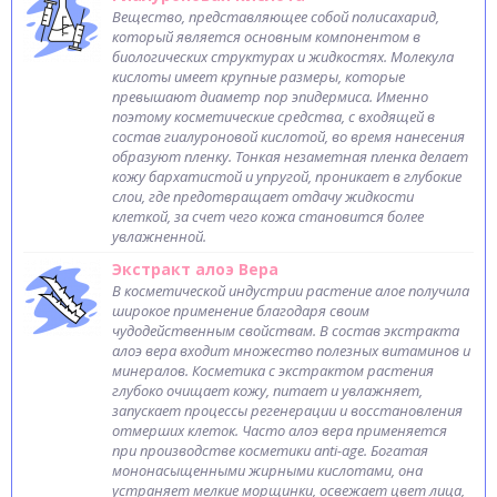
Вещество, представляющее собой полисахарид,
который является основным компонентом в
биологических структурах и жидкостях. Молекула
кислоты имеет крупные размеры, которые
превышают диаметр пор эпидермиса. Именно
поэтому косметические средства, с входящей в
состав гиалуроновой кислотой, во время нанесения
образуют пленку. Тонкая незаметная пленка делает
кожу бархатистой и упругой, проникает в глубокие
слои, где предотвращает отдачу жидкости
клеткой, за счет чего кожа становится более
увлажненной.
Экстракт алоэ Вера
В косметической индустрии растение алое получила
широкое применение благодаря своим
чудодейственным свойствам. В состав экстракта
алоэ вера входит множество полезных витаминов и
минералов. Косметика с экстрактом растения
глубоко очищает кожу, питает и увлажняет,
запускает процессы регенерации и восстановления
отмерших клеток. Часто алоэ вера применяется
при производстве косметики anti-age. Богатая
мононасыщенными жирными кислотами, она
устраняет мелкие морщинки, освежает цвет лица,