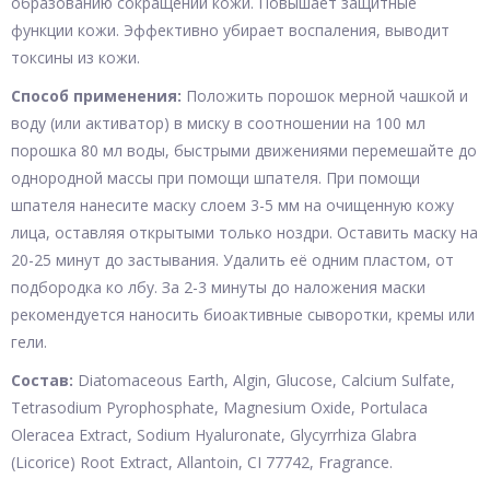
образованию сокращений кожи. Повышает защитные
функции кожи. Эффективно убирает воспаления, выводит
токсины из кожи.
Способ применения:
Положить порошок мерной чашкой и
воду (или активатор) в миску в соотношении на 100 мл
порошка 80 мл воды, быстрыми движениями перемешайте до
однородной массы при помощи шпателя. При помощи
шпателя нанесите маску слоем 3-5 мм на очищенную кожу
лица, оставляя открытыми только ноздри. Оставить маску на
20-25 минут до застывания. Удалить её одним пластом, от
подбородка ко лбу. За 2-3 минуты до наложения маски
рекомендуется наносить биоактивные сыворотки, кремы или
гели.
Состав:
Diatomaceous Earth, Algin, Glucose, Calcium Sulfate,
Tetrasodium Pyrophosphate, Magnesium Oxide, Portulaca
Oleracea Extract, Sodium Hyaluronate, Glycyrrhiza Glabra
(Licorice) Root Extract, Allantoin, CI 77742, Fragrance.