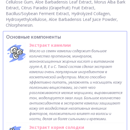
Cellulose Gum, Aloe Barbadensis Leaf Extract, Morus Alba Bark
Extract, Citrus Paradisi (Grapefruit) Fruit Extract,
Bacillus/Soybean Ferment Extract, Hydrolyzed Collagen,
Hydroxyethylcellulose, Aloe Barbadensis Leaf Juice Powder,
Chlorphenesin.
Основные компоненты
Экстракт камелии
Масло из семян камелии содержит большое
количество протеинов, минералов,
мононасыщенных жирных кислот и витаминов
групп A, B, E и С. Такой состав сделал экстракт
камелии очень популярным ингредиентом в
косметической индустрии. Масло способно
эффективно питать, увлажнять и насыщать кожу
полезными веществами, за счет чего
разглаживаются мелкие морщинки, выравнивается
тон, моделируется овал лица. Большое количество
антиоксидантов в экстракте камелии защищают
кожу от воздействия негативных внешних
факторов, положительно влияет на волосы и
ногти, делая их более сильными и крепкими.
Экстракт корня солодки