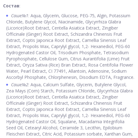
Состав
:
Саше№1
: Aqua, Glycerin, Glucose, PEG-75, Algin, Potassium
Chloride, Butylene Glycol, Niacinamide, Glycyrrhiza Glabra
(Licorice)Root Extract, Centella Asiatica Extract, Zingiber
Officinale (Ginger) Root Extract, Schizandra Chinensis Fruit
Extract, Coptis Japonica Root Extract, Camellia Sinensis Leaf
Extract, Propolis Wax, Caprylyl glycol, 1,2- Hexanediol, PEG-60
Hydrogenated Castor Oil, Trisodium Phosphate, Tetrasodium
Pyrophosphate, Cellulose Gum, Citrus Aurantifolia (Lime) Fruit
Extract, Oryza Sativa (Rice) Bran Extract, Rosa Centifolia Flower
Water, Pearl Extract, CI 77491, Allantoin, Adenosine, Sodium
Ascorbyl Phosphate, Chlorphenesin, Disodium EDTA, Fragrance.
Саше№2
: Aqua, Calcium Sulfate, Glycerin, Butylene Glycol,
Zea Mays (Corn) Starch, Potassium Chloride, Glycyrrhiza Glabra
(Licorice)Root Extract, Centella Asiatica Extract, Zingiber
Officinale (Ginger) Root Extract, Schizandra Chinensis Fruit
Extract, Coptis Japonica Root Extract, Camellia Sinensis Leaf
Extract, Propolis Wax, Caprylyl glycol, 1,2- Hexanediol, PEG-60
Hydrogenated Castor Oil, Squalane, Macadamia Integrifolia
Seed Oil, Cetearyl Alcohol, Ceramide 3, Lecithin, Epilobium
Fleischeri Extract, Citric Acid, Potassium sorbate, Xanthan Gum,