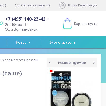
 (0)
Список желаний (0)
Вход
•
Регистрация
+7 (495) 140-23-42
Корзина пуста
с 10ч до 18ч
Сб. и Вс. - выходной.
Новости
Блог о красоте
ых пор Morocco Ghassoul
Рекомендуемые
prev
next
 (саше)