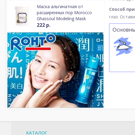
Маска альгинатная от
Способ пр
расширенных пор Morocco
глаз. Остав
Ghassoul Modeling Mask
222 р.
Основн
КАТАЛОГ