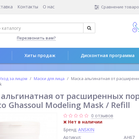
ставка
Контакты
О нас
Сравнение товаров
Перезвонить вам?
Хиты продаж
Дисконтная программа
Уход за лицом
Маски для лица
Маска альгинатная от расширенн
k
 альгинатная от расширенных пор
o Ghassoul Modeling Mask / Refill
0 отзывов
Нет в наличии
Бренд:
ANSKIN
Артикул:
АН67