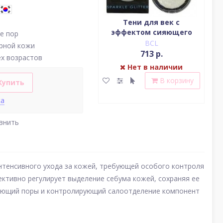
Водостойкая жидкая
Тени для век c
подводка (цвет
эффектом сияющего
(у
е пор
насыщенный черный)
блеска (серебро)
BCL
BCL
рной кожи
2 379 р.
713 р.
ех возрастов
Нет в наличии
Нет в наличии
В корзину
В корзину
Купить
ка
внить
интенсивного ухода за кожей, требующей особого контроля
ктивно регулирует выделение себума кожей, сохраняя ее
жающий поры и контролирующий салоотделение компонент