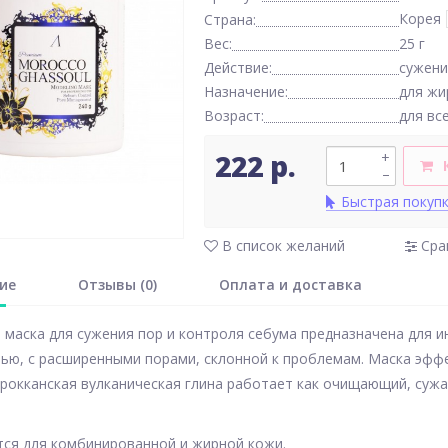
Корея
Страна:
Вес:
25 г
Действие:
сужени
Назначение:
для жи
Возраст:
для вс
222 р.
+
–
Быстрая покуп
В список желаний
Сра
ие
Отзывы (0)
Оплата и доставка
 маска для сужения пор и контроля себума предназначена для 
ью, с расширенными порами, склонной к проблемам. Маска эффе
рокканская вулканическая глина работает как очищающий, су
ся для комбинированной и жирной кожи.