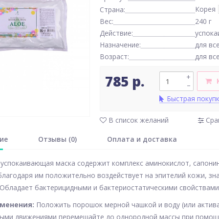
Корея
Страна:
Вес:
240 г
Действие:
успок
Назначение:
для вс
Возраст:
для вс
785 р.
+
–
Быстрая покуп
В список желаний
Сра
ие
Отзывы (0)
Оплата и доставка
успокаивающая маска содержит комплекс аминокислот, сапонин
благодаря им положительно воздействует на эпителий кожи, зн
 Обладает бактерицидными и бактериостатическими свойствами
именения:
Положить порошок мерной чашкой и воду (или актива
ыми движениями перемешайте до однородной массы при помощи