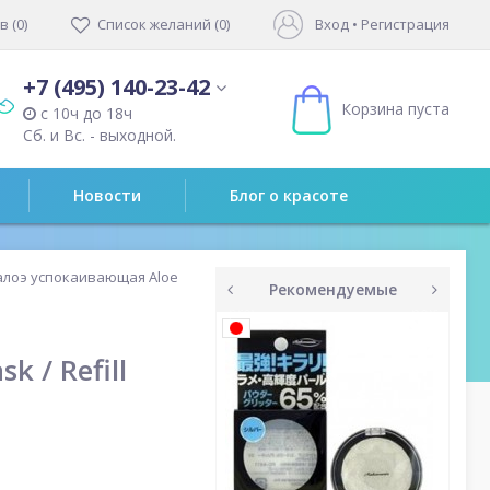
 (0)
Список желаний (0)
Вход
•
Регистрация
+7 (495) 140-23-42
Корзина пуста
с 10ч до 18ч
Сб. и Вс. - выходной.
Новости
Блог о красоте
 алоэ успокаивающая Aloe
Рекомендуемые
prev
next
 / Refill