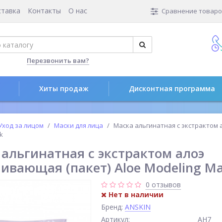
ставка
Контакты
О нас
Сравнение товаров
Перезвонить вам?
Хиты продаж
Дисконтная программа
Уход за лицом
Маски для лица
Маска альгинатная с экстрактом
k
альгинатная с экстрактом алоэ
ивающая (пакет) Aloe Modeling Mask
0 отзывов
Нет в наличии
Бренд:
ANSKIN
Артикул:
АН7