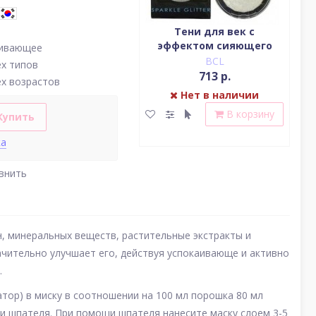
Водостойкая жидкая
Тени для век c
подводка (цвет
эффектом сияющего
(у
аивающее
насыщенный черный)
блеска (серебро)
BCL
BCL
ех типов
2 379 р.
713 р.
ех возрастов
Нет в наличии
Нет в наличии
В корзину
В корзину
Купить
ка
внить
, минеральных веществ, растительные экстракты и
ачительно улучшает его, действуя успокаивающе и активно
.
тор) в миску в соотношении на 100 мл порошка 80 мл
 шпателя. При помощи шпателя нанесите маску слоем 3-5