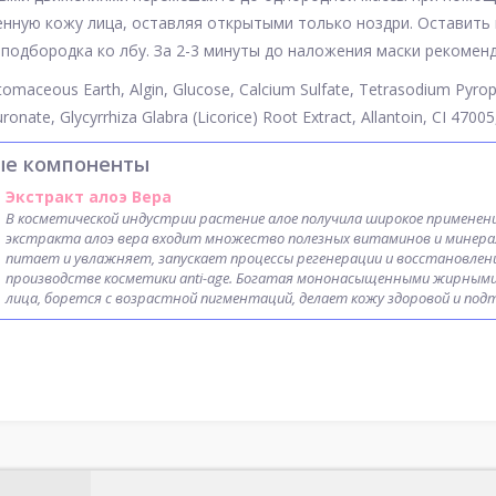
нную кожу лица, оставляя открытыми только ноздри. Оставить м
 подбородка ко лбу. За 2-3 минуты до наложения маски рекомен
tomaceous Earth, Algin, Glucose, Calcium Sulfate, Tetrasodium Pyro
onate, Glycyrrhiza Glabra (Licorice) Root Extract, Allantoin, CI 4700
ые компоненты
Экстракт алоэ Вера
В косметической индустрии растение алое получила широкое применен
экстракта алоэ вера входит множество полезных витаминов и минера
питает и увлажняет, запускает процессы регенерации и восстановлен
производстве косметики anti-age. Богатая мононасыщенными жирными
лица, борется с возрастной пигментаций, делает кожу здоровой и под