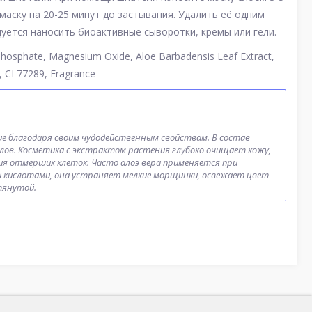
аску на 20-25 минут до застывания. Удалить её одним
дуется наносить биоактивные сыворотки, кремы или гели.
phosphate, Magnesium Oxide, Aloe Barbadensis Leaf Extract,
5, CI 77289, Fragrance
ие благодаря своим чудодейственным свойствам. В состав
лов. Косметика с экстрактом растения глубоко очищает кожу,
ия отмерших клеток. Часто алоэ вера применяется при
 кислотами, она устраняет мелкие морщинки, освежает цвет
тянутой.