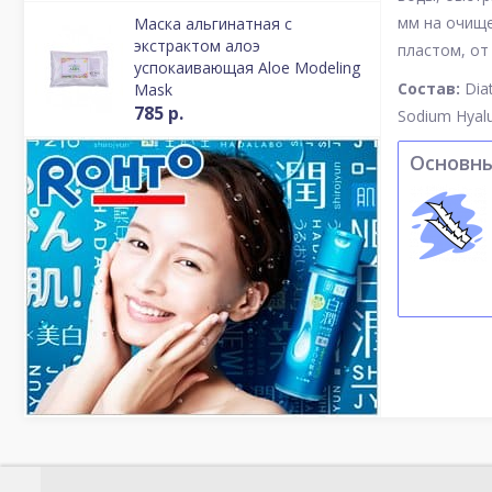
мм на очище
Маска альгинатная с
экстрактом алоэ
пластом, от
успокаивающая Aloe Modeling
Состав:
Dia
Mask
785 р.
Sodium Hyalur
Основн