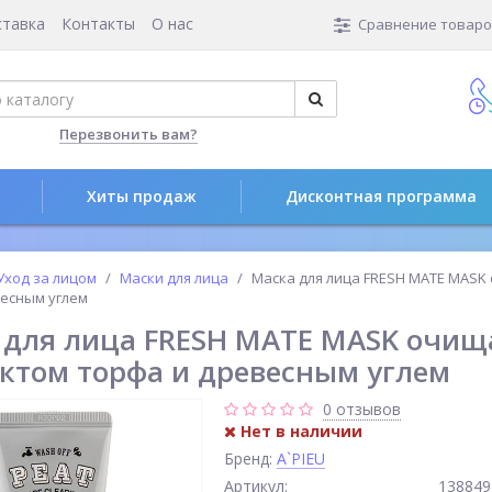
ставка
Контакты
О нас
Сравнение товаров
Перезвонить вам?
Хиты продаж
Дисконтная программа
Уход за лицом
Маски для лица
Маска для лица FRESH MATE MASK
весным углем
 для лица FRESH MATE MASK очи
актом торфа и древесным углем
0 отзывов
Нет в наличии
Бренд:
A`PIEU
Артикул:
138849