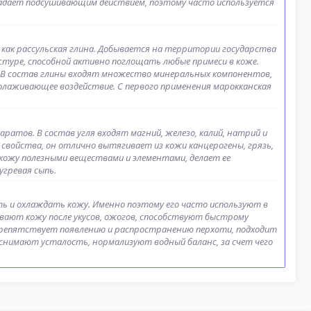
адает подсушивающим действием, поэтому часто используется
 как рассульская глина. Добывается на территории государства
кстуре, способной активно поглощать любые примеси в коже.
 В состав глины входят множество минеральных компонентов,
лаживающее воздействие. С первого применения марокканская
ратов. В состав угля входят магний, железо, калий, натрий и
свойства, он отлично вытягивает из кожи канцерогены, грязь,
 кожу полезными веществами и элементами, делает ее
угревая сыпь.
ь и охлаждать кожу. Именно поэтому его часто используют в
ивают кожу после укусов, ожогов, способствуют быстрому
препятствует появлению и распространению перхоти, подходит
 снимают усталость, нормализуют водный баланс, за счет чего