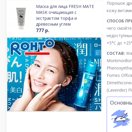
Порошок дре
Маска для лица FRESH MATE
кожу витами
MASK очищающая с
экстрактом торфа и
СПОСОБ ПР
древесным углем
чего смойте
777 р.
недоступных
+5°С до +25°
СОСТАВ:
Wat
Montmorilloni
Phenoxyethan
Fomes Offici
Dimethicone/
(Lavender) Fl
Основн