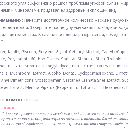
весного угля эффективно решает проблемы угревой сыпи и жи
нами и минералами, придавая ей здоровый и сияющий вид.
ИМЕНЕНИЯ:
Нанесите достаточное количество маски на сухую ко
 теплой водой. Завершите процедуру умывания прохладной водо
 для детей местах. В случае появления раздражения, немедленн
С.
er, Kaolin, Glycerin, Butylene Glycol, Cetearyl Alcohol, Caprylic/Capric
te, Polysorbate 60, Iron Oxides, Sorbitan Stearate, Silica, Trehalose
ol, PEG-100 Stearate, Caprylyl Glycol, Peat Extract, Xanthan Gum,
nalis (Mushroom) Extract, Alcohol Denat., Cyclopentasiloxane, Dimet
Vinyl Dimethicone Crosspolymer, Castanea Crenata Shell Extract, Sucr
ower Extract, Mentha Piperita (Peppermint) Extract, 1,2-Hexanediol, Et
ые компоненты
Глина
С древних времен считается лечебным средством от многих проблем. П
примеси ионов серебра, красящих пигментов и органики. Оксид алюми
возвращая ей гладкость и нежность. Кремний препятствует выведению