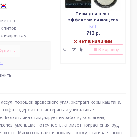
Водостойкая жидкая
Тени для век c
подводка (цвет
эффектом сияющего
(у
ие пор
насыщенный черный)
блеска (серебро)
BCL
BCL
ех типов
2 379 р.
713 р.
ех возрастов
Нет в наличии
Нет в наличии
В корзину
В корзину
Купить
ка
внить
Гассул, порошок древесного угля, экстракт коры каштана,
кт торфа содержит полистерины и уникальные
 Белая глина стимулирует выработку коллагена,
желез, уменьшает отечность, снимает покраснения, зуд.
слоты. Мягко очищает и полирует кожу, стягивает поры.