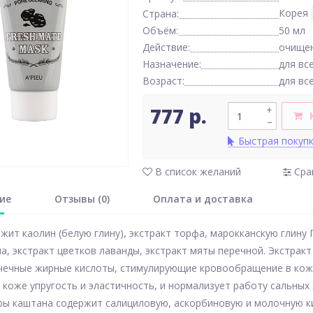
Корея
Страна:
Объём:
50 мл
Действие:
очищен
Назначение:
для вс
Возраст:
для вс
777 р.
+
–
Быстрая покуп
В список желаний
Сра
ие
Отзывы (0)
Оплата и доставка
жит каолин (белую глину), экстракт торфа, марокканскую глину 
на, экстракт цветков лаванды, экстракт мяты перечной. Экстра
ечные жирные кислоты, стимулирующие кровообращение в коже.
коже упругость и эластичность, и нормализует работу сальных 
ры каштана содержит салициловую, аскорбиновую и молочную ки