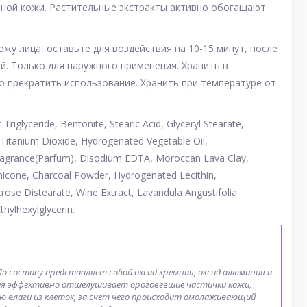
рной кожи. Растительные экстракты активно обогащают
жу лица, оставьте для воздействия на 10-15 минут, после
й. Только для наружного применения. Хранить в
о прекратить использование. Хранить при температуре от
 Triglyceride, Bentonite, Stearic Acid, Glyceryl Stearate,
, Titanium Dioxide, Hydrogenated Vegetable Oil,
 Fragrance(Parfum), Disodium EDTA, Moroccan Lava Clay,
hicone, Charcoal Powder, Hydrogenated Lecithin,
ose Distearate, Wine Extract, Lavandula Angustifolia
hylhexylglycerin.
о составу представляет собой оксид кремния, оксид алюминия и
ния эффективно отшелушивает ороговевшие частички кожи,
 влаги из клеток, за счет чего происходит омолаживающий