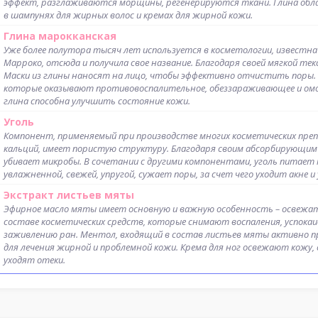
эффект, разглаживаются морщины, регенерируются ткани. Глина обл
в шампунях для жирных волос и кремах для жирной кожи.
Глина марокканская
Уже более полутора тысяч лет используется в косметологии, известна
Марроко, отсюда и получила свое название. Благодаря своей мягкой те
Маски из глины наносят на лицо, чтобы эффективно отчистить поры.
которые оказывают противовоспалительное, обеззараживающее и омо
глина способна улучшить состояние кожи.
Уголь
Компонент, применяемый при производстве многих косметических препа
кальций, имеет пористую структуру. Благодаря своим абсорбирующим 
убивает микробы. В сочетании с другими компонентами, уголь питает
увлажненной, свежей, упругой, сужает поры, за счет чего уходит акне и 
Экстракт листьев мяты
Эфирное масло мяты имеет основную и важную особенность – освежат
составе косметических средств, которые снимают воспаления, успока
заживлению ран. Ментол, входящий в состав листьев мяты активно 
для лечения жирной и проблемной кожи. Крема для ног освежают кожу,
уходят отеки.