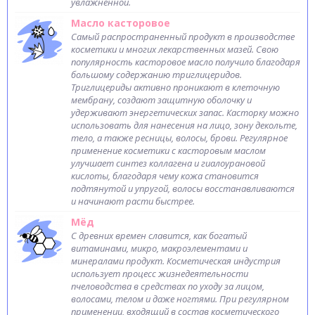
увлажненной.
Масло касторовое
Самый распространенный продукт в производстве
косметики и многих лекарственных мазей. Свою
популярность касторовое масло получило благодаря
большому содержанию триглицеридов.
Триглицериды активно проникают в клеточную
мембрану, создают защитную оболочку и
удерживают энергетических запас. Касторку можно
использовать для нанесения на лицо, зону декольте,
тело, а также ресницы, волосы, брови. Регулярное
применение косметики с касторовым маслом
улучшает синтез коллагена и гиалоурановой
кислоты, благодаря чему кожа становится
подтянутой и упругой, волосы восстанавливаются
и начинают расти быстрее.
Мёд
С древних времен славится, как богатый
витаминами, микро, макроэлементами и
минералами продукт. Косметическая индустрия
использует процесс жизнедеятельности
пчеловодства в средствах по уходу за лицом,
волосами, телом и даже ногтями. При регулярном
применении, входящий в состав косметического