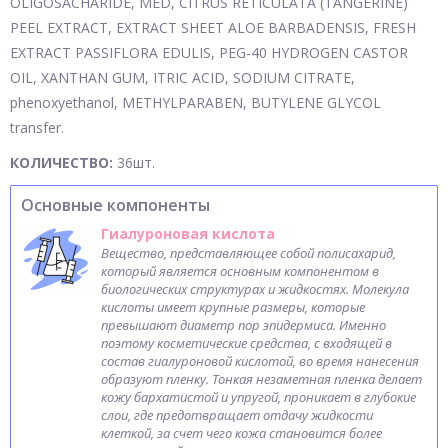
OLIGOSACHARIDE, MED, CITRUS RETICULATA (TANGERINE)
PEEL EXTRACT, EXTRACT SHEET ALOE BARBADENSIS, FRESH
EXTRACT PASSIFLORA EDULIS, PEG-40 HYDROGEN CASTOR
OIL, XANTHAN GUM, ITRIC ACID, SODIUM CITRATE,
phenoxyethanol, METHYLPARABEN, BUTYLENE GLYCOL
transfer.
КОЛИЧЕСТВО:
36шт.
Основные компоненты
Гиалуроновая кислота
Вещество, представляющее собой полисахарид,
который является основным компонентом в
биологических структурах и жидкостях. Молекула
кислоты имеет крупные размеры, которые
превышают диаметр пор эпидермиса. Именно
поэтому косметические средства, с входящей в
состав гиалуроновой кислотой, во время нанесения
образуют пленку. Тонкая незаметная пленка делает
кожу бархатистой и упругой, проникает в глубокие
слои, где предотвращает отдачу жидкости
клеткой, за счет чего кожа становится более