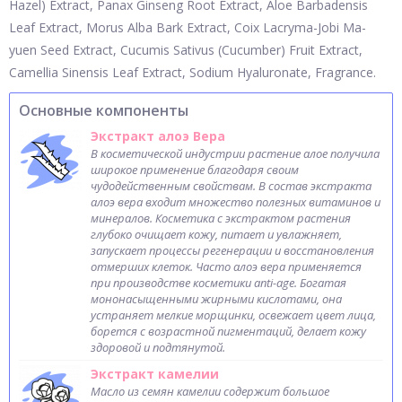
Hazel) Extract, Panax Ginseng Root Extract, Aloe Barbadensis
Leaf Extract, Morus Alba Bark Extract, Coix Lacryma-Jobi Ma-
yuen Seed Extract, Cucumis Sativus (Cucumber) Fruit Extract,
Camellia Sinensis Leaf Extract, Sodium Hyaluronate, Fragrance.
Основные компоненты
Экстракт алоэ Вера
В косметической индустрии растение алое получила
широкое применение благодаря своим
чудодейственным свойствам. В состав экстракта
алоэ вера входит множество полезных витаминов и
минералов. Косметика с экстрактом растения
глубоко очищает кожу, питает и увлажняет,
запускает процессы регенерации и восстановления
отмерших клеток. Часто алоэ вера применяется
при производстве косметики anti-age. Богатая
мононасыщенными жирными кислотами, она
устраняет мелкие морщинки, освежает цвет лица,
борется с возрастной пигментаций, делает кожу
здоровой и подтянутой.
Экстракт камелии
Масло из семян камелии содержит большое