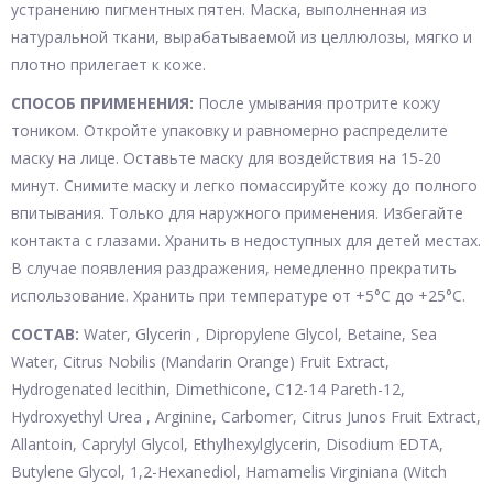
устранению пигментных пятен. Маска, выполненная из
натуральной ткани, вырабатываемой из целлюлозы, мягко и
плотно прилегает к коже.
СПОСОБ ПРИМЕНЕНИЯ:
После умывания протрите кожу
тоником. Откройте упаковку и равномерно распределите
маску на лице. Оставьте маску для воздействия на 15-20
минут. Снимите маску и легко помассируйте кожу до полного
впитывания. Только для наружного применения. Избегайте
контакта с глазами. Хранить в недоступных для детей местах.
В случае появления раздражения, немедленно прекратить
использование. Хранить при температуре от +5°С до +25°С.
СОСТАВ:
Water, Glycerin , Dipropylene Glycol, Betaine, Sea
Water, Citrus Nobilis (Mandarin Orange) Fruit Extract,
Hydrogenated lecithin, Dimethicone, C12-14 Pareth-12,
Hydroxyethyl Urea , Arginine, Carbomer, Citrus Junos Fruit Extract,
Allantoin, Caprylyl Glycol, Ethylhexylglycerin, Disodium EDTA,
Butylene Glycol, 1,2-Hexanediol, Hamamelis Virginiana (Witch