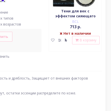
Водостойкая жидкая
Тени для век c
нение
подводка (цвет
эффектом сияющего
(у
ех типов
насыщенный черный)
блеска (серебро)
BCL
BCL
ех возрастов
2 379 р.
713 р.
Нет в наличии
Нет в наличии
пить
В корзину
В корзину
внить
лость и дряблость, Защищает от внешних факторов
ут, остатки эссенции распределите по коже.