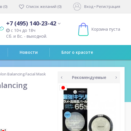
 (0)
Список желаний (0)
Вход
•
Регистрация
+7 (495) 140-23-42
Корзина пуста
с 10ч до 18ч
Сб. и Вс. - выходной.
Новости
Блог о красоте
on Balancing Facial Mask
Рекомендуемые
lancing
prev
next