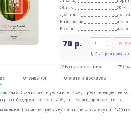
Корея
Страна:
Объём:
20 мл
Действие:
увлаж
Назначение:
для вс
Возраст:
для вс
70 р.
+
Ку
–
Быстрая покупка
В список желаний
Сра
ие
Отзывы (0)
Оплата и доставка
трактом арбуза питает и увлажняет кожу, предотвращает ее вя
среды. Содержит экстракт арбуза, черники, прополиса и т.д.
именения:
На очищенную кожу лица нанесите маску на 10-20 мин