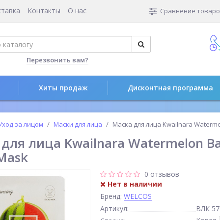
ставка
Контакты
О нас
Сравнение товаров
Перезвонить вам?
Хиты продаж
Дисконтная программа
Уход за лицом
Маски для лица
Маска для лица Kwailnara Watermel
для лица Kwailnara Watermelon Ba
 Mask
0 отзывов
Нет в наличии
Бренд:
WELCOS
Артикул:
ВЛК 57