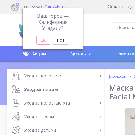
Оплата
До
Эль-Монте
Ваш город:
Ваш город —
Калифорния
Угадали?
Акции
Бренды
Новинки
Уход за волосами
Japvit.com
Маска 
Уход за лицом
Facial
Уход за полостью рта
Уход за телом
Уход за детьми