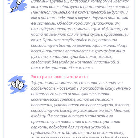
Витамин группы В5, благодаря которому в клетках
кожи или волос образуется пантотеновая кислота.
Пантенол применяют в косметической индустрии
как в чистом виде, так и вкупе с другими полезными
веществами. Обладая хорошим увлажняющим,
влагоудерживающим и смягчающим эффектом, его
часто применяют для лечения сухой и ороговевшей
кожи. Проникая вглубь эпидермиса, пантенол
способствует быстрой регенерации тканей. Чаще
всего Д-пантенол встречается в кремах для лица,
рук и ног, кондиционерах для волос, масках,
средствах для ухода за ногтевой пластиной, а
также декоративной косметике.
Экстракт листьев мяты
Эфирное масло мяты имеет основную и важную
особенность – освежать и охлаждать кожу. Именно
поэтому его часто используют в составе
косметических средств, которые снимают
воспаления, успокаивают кожу после укусов, ожогов,
способствуют быстрому заживлению ран. Ментол,
входящий в состав листьев мяты активно
препятствует появлению и распространению
перхоти, подходит для лечения жирной и
проблемной кожи. Крема для ног освежают кожу,