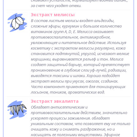
снимают усталость, нормализуют водный баланс,
за счет чего уходят отеки.
Экстракт мелиссы
В состав листьев мелисы входят альдегиды,
сложные эфиры, куркумин и большое количество
витаминов групп A, D, E. Мелисса оказывает
противовоспалительное, антимикробное,
увлажняющее и питательное действие. Используя
косметику с экстрактом мелиссы регулярно, кожа
становится подтянутой, упругой, исчезают мелкие
морщинки, выравнивается рельеф и тон. Мелиса
создает защитный барьер, который препятствует
проникновению в глубокие слои уф-лучей, радиации,
выводятся токсины и шлаки. Хорошо подойдет
экстракт мелисы при укусах, ожогах, ссадинах.
Часто компонент применяют для тонизирующих
лосьонов, тоников, ароматических вод.
Экстракт эвкалипта
Обладает антисептическим и
противовоспалительным действием, значительно
ускоряет процессы заживления. обладает
уникальным составом, что позволяет ему не только
очищать кожу и снимать раздражение, но и
насыщать ее полезными веществами. Эфирное