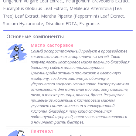
Origanum Vulgare Leaf Extract, Pelargonium Graveolens Extract,
Eucalyptus Globulus Leaf Extract, Melaleuca Alternifolia (Tea
Tree) Leaf Extract, Mentha Piperita (Peppermint) Leaf Extract,
Sodium Hyaluronate, Disodium EDTA, Fragrance.
Основные компоненты
Масло касторовое
Самый распространенный продукт в производстве
косметики и многих лекарственных мазей. Свою
популярность касторовое масло получило благодаря
большому содержанию триглицеридов.
Триглицериды активно проникают в клеточную
мембрану, создают защитную оболочку и
удерживают энергетических запас. Касторку можно
использовать для нанесения на лицо, зону декольте,
тело, а также ресницы, волосы, брови. Регулярное
применение косметики с касторовым маслом
улучшает синтез коллагена и гиалоурановой
кислоты, благодаря чему кожа становится
подтянутой и упругой, волосы восстанавливаются
и начинают расти быстрее.
Пантенол