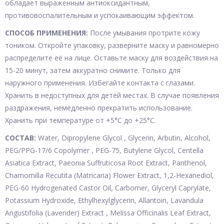
обладает выраженным антиоксидантным,
противовоспалительным и успокаивающим эффектом.
СПОСОБ ПРИМЕНЕНИЯ:
После умывания протрите кожу
тоником. Откройте упаковку, разверните маску и равномерно
распределите её на лице. Оставьте маску для воздействия на
15-20 минут, затем аккуратно снимите. Только для
наружного применения. Избегайте контакта с глазами.
Хранить в недоступных для детей местах. В случае появления
раздражения, немедленно прекратить использование.
Хранить при температуре от +5°С до +25°С.
СОСТАВ:
Water, Dipropylene Glycol , Glycerin, Arbutin, Alcohol,
PEG/PPG-17/6 Copolymer , PEG-75, Butylene Glycol, Centella
Asiatica Extract, Paeonia Suffruticosa Root Extract, Panthenol,
Chamomilla Recutita (Matricaria) Flower Extract, 1,2-Hexanediol,
PEG-60 Hydrogenated Castor Oil, Carbomer, Glyceryl Caprylate,
Potassium Hydroxide, Ethylhexylglycerin, Allantoin, Lavandula
Angustifolia (Lavender) Extract , Melissa Officinalis Leaf Extract,