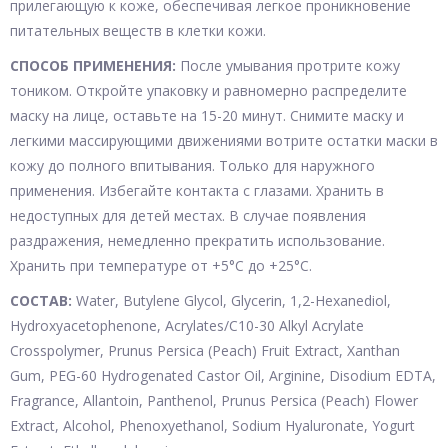
прилегающую к коже, обеспечивая легкое проникновение
питательных веществ в клетки кожи.
СПОСОБ ПРИМЕНЕНИЯ:
После умывания протрите кожу
тоником. Откройте упаковку и равномерно распределите
маску на лице, оставьте на 15-20 минут. Снимите маску и
легкими массирующими движениями вотрите остатки маски в
кожу до полного впитывания. Только для наружного
применения. Избегайте контакта с глазами. Хранить в
недоступных для детей местах. В случае появления
раздражения, немедленно прекратить использование.
Хранить при температуре от +5°С до +25°С.
СОСТАВ:
Water, Butylene Glycol, Glycerin, 1,2-Hexanediol,
Hydroxyacetophenone, Acrylates/C10-30 Alkyl Acrylate
Crosspolymer, Prunus Persica (Peach) Fruit Extract, Xanthan
Gum, PEG-60 Hydrogenated Castor Oil, Arginine, Disodium EDTA,
Fragrance, Allantoin, Panthenol, Prunus Persica (Peach) Flower
Extract, Alcohol, Phenoxyethanol, Sodium Hyaluronate, Yogurt