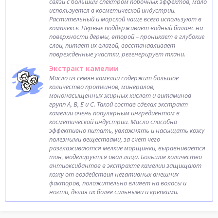
связи с большим спектром побочных эффектов, мало
используется в косметической индустрии.
Растительный и морской чаще всего используют в
комплексе. Первые поддерживает водный баланс на
поверхности дермы, второй – проникает в глубокие
слои, питает их влагой, восстанавливает
поврежденные участки, регенерирует ткани.
Экстракт камелии
Масло из семян камелии содержит большое
количество протеинов, минералов,
мононасыщенных жирных кислот и витаминов
групп A, B, E и С. Такой состав сделал экстракт
камелии очень популярным ингредиентом в
косметической индустрии. Масло способно
эффективно питать, увлажнять и насыщать кожу
полезными веществами, за счет чего
разглаживаются мелкие морщинки, выравнивается
тон, моделируется овал лица. Большое количество
антиоксидантов в экстракте камелии защищают
кожу от воздействия негативных внешних
факторов, положительно влияет на волосы и
ногти, делая их более сильными и крепкими.