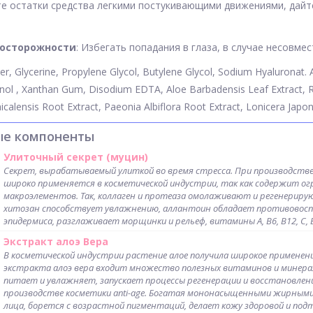
е остатки средства легкими постукивающими движениями, дайте
осторожности
: Избегать попадания в глаза, в случае несовме
er, Glycerine, Propylene Glycol, Butylene Glycol, Sodium Hyaluronat. 
ol , Xanthan Gum, Disodium EDTA, Aloe Barbadensis Leaf Extract, Ro
aicalensis Root Extract, Paeonia Albiflora Root Extract, Lonicera Jap
ые компоненты
Улиточный секрет (муцин)
Секрет, вырабатываемый улиткой во время стресса. При производстве
широко применяется в косметической индустрии, так как содержит ог
макроэлементов. Так, коллаген и протеаза омолаживают и регенерирую
хитозан способствует увлажнению, аллантоин обладает противовоспа
эпидермиса, разглаживает морщинки и рельеф, витамины А, В6, В12, С,
Экстракт алоэ Вера
В косметической индустрии растение алое получила широкое применен
экстракта алоэ вера входит множество полезных витаминов и минера
питает и увлажняет, запускает процессы регенерации и восстановлен
производстве косметики anti-age. Богатая мононасыщенными жирными
лица, борется с возрастной пигментаций, делает кожу здоровой и под