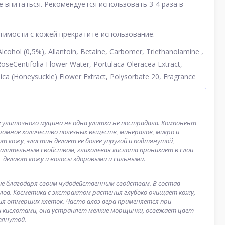
 впитаться. Рекомендуется использовать 3-4 раза в
стимости с кожей прекратите использование.
Alcohol (0,5%), Allantoin, Betaine, Carbomer, Triethanolamine ,
seCentifolia Flower Water, Portulaca Oleracea Extract,
onica (Honeysuckle) Flower Extract, Polysorbate 20, Fragrance
 улиточного муцина не одна улитка не пострадала. Компонент
ромное количество полезных веществ, минералов, микро и
т кожу, эластин делает ее более упругой и подтянутой,
лительным свойством, гликолевая кислота проникает в слои
 Е делают кожу и волосы здоровыми и сильными.
ие благодаря своим чудодейственным свойствам. В состав
лов. Косметика с экстрактом растения глубоко очищает кожу,
ия отмерших клеток. Часто алоэ вера применяется при
 кислотами, она устраняет мелкие морщинки, освежает цвет
тянутой.