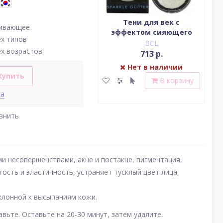
Водостойкая жидкая
Тени для век c
аивающее
подводка (цвет
эффектом сияющего
(у
ех типов
насыщенный черный)
блеска (серебро)
BCL
BCL
ех возрастов
2 379 р.
713 р.
Нет в наличии
Нет в наличии
Купить
В корзину
В корзину
ка
внить
и несовершенствами, акне и постакне, пигментация,
ость и эластичность, устраняет тусклый цвет лица,
склонной к высыпаниям кожи.
авьте. Оставьте на 20-30 минут, затем удалите.