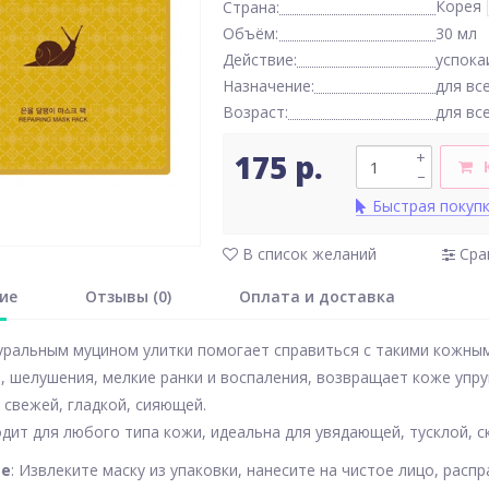
Корея
Страна:
Объём:
30 мл
Действие:
успок
Назначение:
для вс
Возраст:
для вс
175 р.
+
–
Быстрая покуп
В список желаний
Сра
ие
Отзывы (0)
Оплата и доставка
уральным муцином улитки помогает справиться с такими кожным
, шелушения, мелкие ранки и воспаления, возвращает коже упруг
 свежей, гладкой, сияющей.
дит для любого типа кожи, идеальна для увядающей, тусклой, 
ие
: Извлеките маску из упаковки, нанесите на чистое лицо, распр