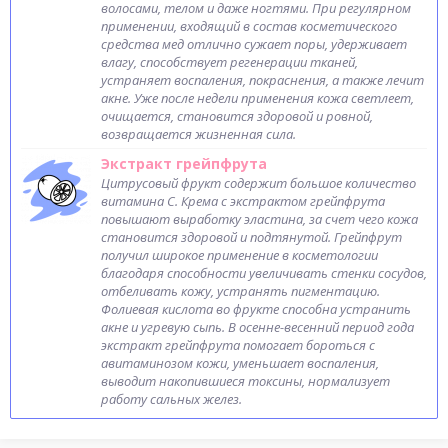
волосами, телом и даже ногтями. При регулярном
применении, входящий в состав косметического
средства мед отлично сужает поры, удерживает
влагу, способствует регенерации тканей,
устраняет воспаления, покраснения, а также лечит
акне. Уже после недели применения кожа светлеет,
очищается, становится здоровой и ровной,
возвращается жизненная сила.
Экстракт грейпфрута
Цитрусовый фрукт содержит большое количество
витамина C. Крема с экстрактом грейпфрута
повышают выработку эластина, за счет чего кожа
становится здоровой и подтянутой. Грейпфрут
получил широкое применение в косметологии
благодаря способности увеличивать стенки сосудов,
отбеливать кожу, устранять пигментацию.
Фолиевая кислота во фрукте способна устранить
акне и угревую сыпь. В осенне-весенний период года
экстракт грейпфрута помогает бороться с
авитаминозом кожи, уменьшает воспаления,
выводит накопившиеся токсины, нормализует
работу сальных желез.