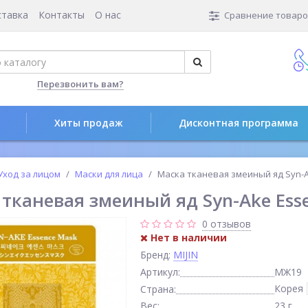
ставка
Контакты
О нас
Сравнение товаров
Перезвонить вам?
Хиты продаж
Дисконтная программа
Уход за лицом
Маски для лица
Маска тканевая змеиный яд Syn-
тканевая змеиный яд Syn-Ake Ess
0 отзывов
Нет в наличии
Бренд:
MIJIN
Артикул:
МЖ19
Корея
Страна:
Вес:
23 г