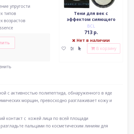
ние упругости
Водостойкая жидкая
Тени для век c
ех типов
подводка (цвет
эффектом сияющего
(у
ех возрастов
насыщенный черный)
блеска (серебро)
BCL
BCL
Essence
2 379 р.
713 р.
Нет в наличии
Нет в наличии
пить
В корзину
В корзину
внить
ой с активностью полипептида, обнаруженного в яде
имических морщин, превосходно разглаживает кожу и
ий контакт с кожей лица по всей площади
 разгладьте пальцами по косметическим линиям для