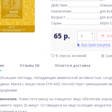
Действие:
повыше
Назначение:
для вс
Возраст:
для вс
Серия:
MIJIN 
65 р.
+
Ку
–
Быстрая покупка
В список желаний
Сра
ие
Отзывы (0)
Оплата и доставка
ебольшие пептиды, обладающие мимической активностью, сходн
дюки. Маска с веществом SYN-AKE способствует уменьшению м
орщинами.
именения:
Поместите маску на очищеное лицо обеспечив хорош
нимите через 20 минут. Оставшуюся на лице эссенцию аккуратно
итывания в кожу.