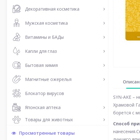
Декоративная косметика
Мужская косметика
Витамины и БАДы
Капли для глаз
Бытовая химия
Магнитные ожерелья
Описан
Блокатор вирусов
SYN-AKE – н
Храмовой Га
Японская аптека
борется с м
Товары для животных
Способ пр
нанесения.С
Просмотренные товары
лучшего вп