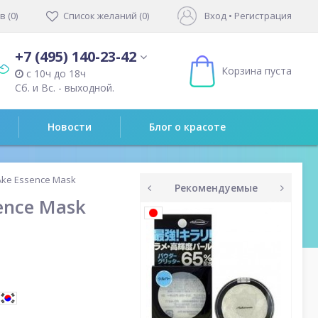
 (0)
Список желаний (0)
Вход
•
Регистрация
+7 (495) 140-23-42
Корзина пуста
с 10ч до 18ч
Сб. и Вс. - выходной.
Новости
Блог о красоте
Ake Essence Mask
Рекомендуемые
ence Mask
prev
next