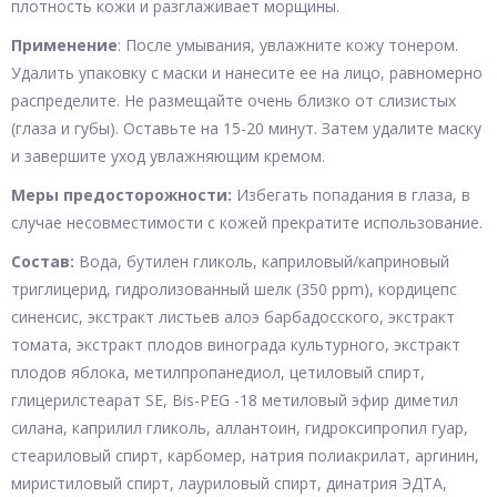
плотность кожи и разглаживает морщины.
Применение
: После умывания, увлажните кожу тонером.
Удалить упаковку с маски и нанесите ее на лицо, равномерно
распределите. Не размещайте очень близко от слизистых
(глаза и губы). Оставьте на 15-20 минут. Затем удалите маску
и завершите уход увлажняющим кремом.
Меры предосторожности:
Избегать попадания в глаза, в
случае несовместимости с кожей прекратите использование.
Состав:
Вода, бутилен гликоль, каприловый/каприновый
триглицерид, гидролизованный шелк (350 ppm), кордицепс
синенсис, экстракт листьев алоэ барбадосского, экстракт
томата, экстракт плодов винограда культурного, экстракт
плодов яблока, метилпропанедиол, цетиловый спирт,
глицерилстеарат SE, Bis-PEG -18 метиловый эфир диметил
силана, каприлил гликоль, аллантоин, гидроксипропил гуар,
стеариловый спирт, карбомер, натрия полиакрилат, аргинин,
миристиловый спирт, лауриловый спирт, динатрия ЭДТА,