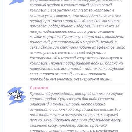
который входит в коллагеновый эластичный
комплекс. С возрастом количество коллагена в
клетках уменьшается, что приводит к появлению
первых признаков старения. Коллаген в косметике
помогает поддерживать здоровый цвет кожи, её
тонус, подтягивает овал лица, разглаживает
мелкие морщины. Существует три типа коллагена:
животный, растительный и морской. Первый, в
связи с большим спектром побочных эффектов, мало
используется в косметической индустрии.
Растительный и морской чаще всего используют в
комплексе. Первые поддерживает водный баланс на
поверхности дермы, второй – проникает в глубокие
слои, питает их влагой, восстанавливает
поврежденные участки, регенерирует ткани.
Сквален
Природный углеводород, который отнесли к группе
каротиноидов. Существует два вида сквалена –
оливковый и акулий. Второй часто можно
встретить в японской и корейской косметике. Его
произовдят путем вытяжки сквалена из акульей
печени. Акулий сквален отлично удерживает влагу,
смягчает кожу, предотвращает признаки
старения, лечит потрескавшуюся и огрубевшую