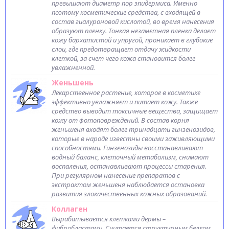
превышают диаметр пор эпидермиса. Именно
поэтому косметические средства, с входящей в
состав гиалуроновой кислотой, во время нанесения
образуют пленку. Тонкая незаметная пленка делает
кожу бархатистой и упругой, проникает в глубокие
слои, где предотвращает отдачу жидкости
клеткой, за счет чего кожа становится более
увлажненной.
Женьшень
Лекарственное растение, которое в косметике
эффективно увлажняет и питает кожу. Также
средство выводит токсичные вещества, защищает
кожу от фотоповреждений. В состав корня
женьшеня входят более тринадцати гинзенозидов,
которые в народе известны своими заживляющими
способностями. Гинзенозиды восстанавливают
водный баланс, клеточный метаболизм, снимают
воспаления, останавливают процессы старения.
При регулярном нанесение препаратов с
экстрактом женьшеня наблюдается остановка
развития злокачественных кожных образований.
Коллаген
Вырабатывается клетками дермы –
фибробластами. Считается структурным белком,