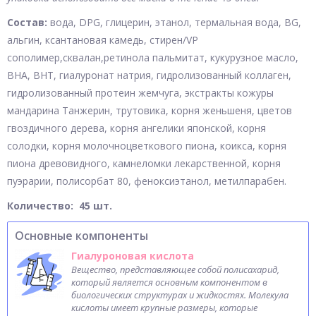
Состав:
вода, DPG, глицерин, этанол, термальная вода, BG,
альгин, ксантановая камедь, стирен/VP
сополимер,сквалан,ретинола пальмитат, кукурузное масло,
BHA, BHT, гиалуронат натрия, гидролизованный коллаген,
гидролизованный протеин жемчуга, экстракты кожуры
мандарина Танжерин, трутовика, корня женьшеня, цветов
гвоздичного дерева, корня ангелики японской, корня
солодки, корня молочноцветкового пиона, коикса, корня
пиона древовидного, камнеломки лекарственной, корня
пуэрарии, полисорбат 80, феноксиэтанол, метилпарабен.
Количество: 45 шт.
Основные компоненты
Гиалуроновая кислота
Вещество, представляющее собой полисахарид,
который является основным компонентом в
биологических структурах и жидкостях. Молекула
кислоты имеет крупные размеры, которые