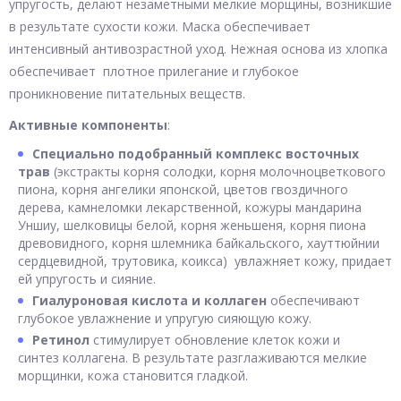
упругость, делают незаметными мелкие морщины, возникшие
в результате сухости кожи. Маска обеспечивает
интенсивный антивозрастной уход. Нежная основа из хлопка
обеспечивает плотное прилегание и глубокое
проникновение питательных веществ.
Активные компоненты
:
Специально подобранный комплекс восточных
трав
(экстракты корня солодки, корня молочноцветкового
пиона, корня ангелики японской, цветов гвоздичного
дерева, камнеломки лекарственной, кожуры мандарина
Уншиу, шелковицы белой, корня женьшеня, корня пиона
древовидного, корня шлемника байкальского, хауттюйнии
сердцевидной, трутовика, коикса) увлажняет кожу, придает
ей упругость и сияние.
Гиалуроновая кислота и коллаген
обеспечивают
глубокое увлажнение и упругую сияющую кожу.
Ретинол
стимулирует обновление клеток кожи и
синтез коллагена. В результате разглаживаются мелкие
морщинки, кожа становится гладкой.