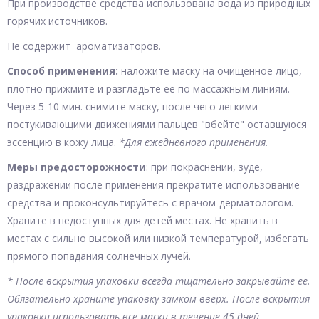
При производстве средства использована вода из природных
горячих источников.
Не содержит ароматизаторов.
Способ применения:
наложите маску на очищенное лицо,
плотно прижмите и разгладьте ее по массажным линиям.
Через 5-10 мин. снимите маску, после чего легкими
постукивающими движениями пальцев "вбейте" оставшуюся
эссенцию в кожу лица.
*Для ежедневного применения.
Меры предосторожности
: при покрас­нении, зуде,
раздражении после приме­нения прекратите использование
средс­тва и проконсультируйтесь с врачом-дерматологом.
Храните в недоступных для детей местах. Не хранить в
местах с сильно высокой или низкой температурой, избегать
прямого попадания солнечных лучей.
* После вскрытия упаковки всегда тщательно закрывайте ее.
Обязательно храните упаковку замком вверх. После вскрытия
упаковки использовать все маски в течение 45 дней.