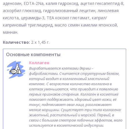
аденозин, EDTA-2Na, калия гидроксид, ацетил гексапептид-8,
аскорбил глюкозид, гидролизованный лецитин, линолевая
кислота, церамиды-3, TEA кокоил глютамат, каприл/
каприновый триглицерид, масло семян камелии японской,
маннан.
Количество:
2 х 1,45 г.
Основные компоненты
Коллаген
Вырабатывается клетками дермы –
фибробластами. Считается структурным белком,
который входит в коллагеновый эластичный
комплекс. С возрастом количество коллагена в
клетках уменьшается, что приводит к появлению
первых признаков старения. Коллаген в косметике
помогает поддерживать здоровый цвет кожи, её
тонус, подтягивает овал лица, разглаживает
мелкие морщины. Существует три типа коллагена:
животный, растительный и морской. Первый, в
связи с большим спектром побочных эффектов, мало
используется в косметической индустрии.