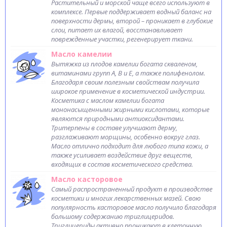
Растительный и морской чаще всего используют в
комплексе. Первые поддерживает водный баланс на
поверхности дермы, второй – проникает в глубокие
слои, питает их влагой, восстанавливает
поврежденные участки, регенерирует ткани.
Масло камелии
Вытяжка из плодов камелии богата скваленом,
витаминами групп А, В и Е, а также полифенолом.
Благодаря своим полезным свойствам получила
широкое применение в косметической индустрии.
Косметика с маслом камелии богата
мононасыщенными жирными кислотами, которые
являются природными антиоксидантами.
Тритерпены в составе улучшают дерму,
разглаживают морщины, особенно вокруг глаз.
Масло отлично подходит для любого типа кожи, а
также усиливает воздействие друг веществ,
входящих в состав косметического средства.
Масло касторовое
Самый распространенный продукт в производстве
косметики и многих лекарственных мазей. Свою
популярность касторовое масло получило благодаря
большому содержанию триглицеридов.
Триглицериды активно проникают в клеточную