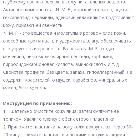
глубокому проникновению в кожу питательных веществ.
Активные компоненты - N. M. F., морской коллаген, ацетил
гексапептид, церамиды, аденозин увлажняют и подтягивают
кожу, придают ей свежесть.
N. M. F. - это вещества и молекулы в роговом слое кожи,
способные притягивать и удерживать влагу, обеспечивать
его упругость и прочность. В состав N. M. F. входят:
мочевина, низкомолекулярные пептиды, карбамид,
пирролидонкарбоновая кислота, аминокислоты и т. д.
Свойства продукта: без цвета, запаха, гипоаллергенный. Не
содержит красителей, отдушек, парабенов, минеральных
масел, бензофенона.
Инструкция по применению:
1. Тщательно очистите кожу лица, затем смягчите ее
тоником. Удалите пленку с обеих сторон пластинки.
2. Приложите пластинки на зону кожи вокруг глаз. Через 30-
40 минут снимите пластинки и легкими постукивающими