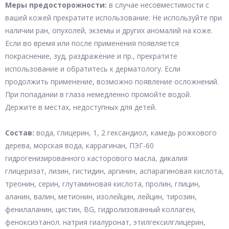
Меры предосторожности:
в случае несовместимости с
вашей кожей прекратите использование. Не используйте при
наличии ран, опухолей, экземы и других аномалий на коже.
Если во время или после применения появляется
покраснение, зуд, раздражение и пр., прекратите
использование и обратитесь к дерматологу. Если
продолжить применение, возможно появление осложнений.
При попадании в глаза немедленно промойте водой.
Держите в местах, недоступных для детей.
Состав:
вода, глицерин, 1, 2 гександиол, камедь рожкового
дерева, морская вода, каррагинан, ПЭГ-60
гидрогенизированного касторового масла, дикалия
глицеризат, лизин, гистидин, аргинин, аспарагиновая кислота,
треонин, серин, глутаминовая кислота, пролин, глицин,
аланин, валин, метионин, изолейцин, лейцин, тирозин,
фенилаланин, цистин, BG, гидролизованный коллаген,
феноксиэтанол. натрия гиалуронат, этилгексилглицерин,