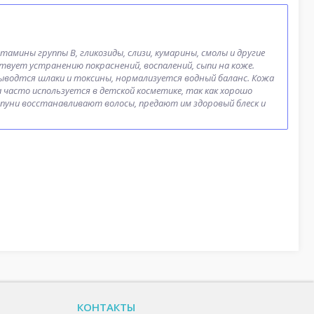
тамины группы B, гликозиды, слизи, кумарины, смолы и другие
твует устранению покраснений, воспалений, сыпи на коже.
ыводтся шлаки и токсины, нормализуется водный баланс. Кожа
часто используется в детской косметике, так как хорошо
мпуни восстанавливают волосы, предают им здоровый блеск и
КОНТАКТЫ