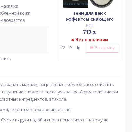
 макияжа
Водостойкая жидкая
Тени для век c
облемной кожи
подводка (цвет
эффектом сияющего
(у
ех возрастов
насыщенный черный)
блеска (серебро)
BCL
BCL
2 379 р.
713 р.
Нет в наличии
Нет в наличии
В корзину
В корзину
внить
странить макияж, загрязнения, кожное сало, очистить
ют ощущение свежести после умывания. Дерматологически
животных ингредиентов, этанола.
ожи, склонной к образования акне.
ь. Смочить руки водой и снова помассировать кожу до