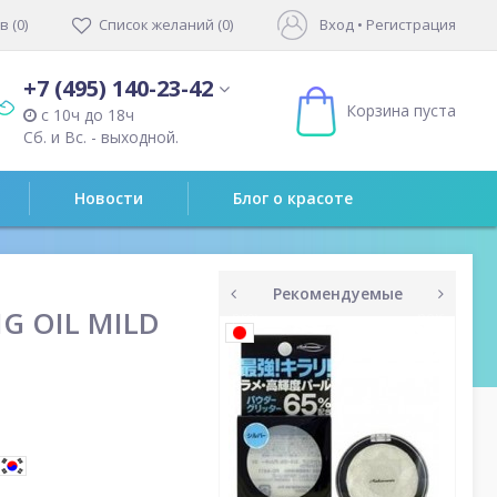
 (0)
Список желаний (0)
Вход
•
Регистрация
+7 (495) 140-23-42
Корзина пуста
с 10ч до 18ч
Сб. и Вс. - выходной.
Новости
Блог о красоте
Рекомендуемые
G OIL MILD
prev
next