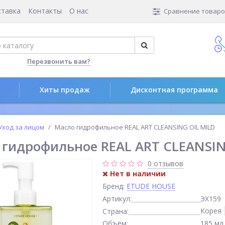
ставка
Контакты
О нас
Сравнение товаров
Перезвонить вам?
Хиты продаж
Дисконтная программа
Уход за лицом
Масло гидрофильное REAL ART CLEANSING OIL MILD
 гидрофильное REAL ART CLEANSIN
0 отзывов
Нет в наличии
Бренд:
ETUDE HOUSE
Артикул:
ЭХ159
Корея
Страна:
Объём:
185 мл