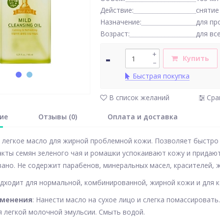
Действие:
снятие
Назначение:
для пр
Возраст:
для вс
-
+
Купить
–
Быстрая покупка
В список желаний
Сра
ие
Отзывы (0)
Оплата и доставка
егкое масло для жирной проблемной кожи. Позволяет быстро у
акты семян зеленого чая и ромашки успокаивают кожу и прида
ано. Не содержит парабенов, минеральных масел, красителей, 
дходит для нормальной, комбинированной, жирной кожи и для к
именения
: Нанести масло на сухое лицо и слегка помассироват
 легкой молочной эмульсии. Смыть водой.