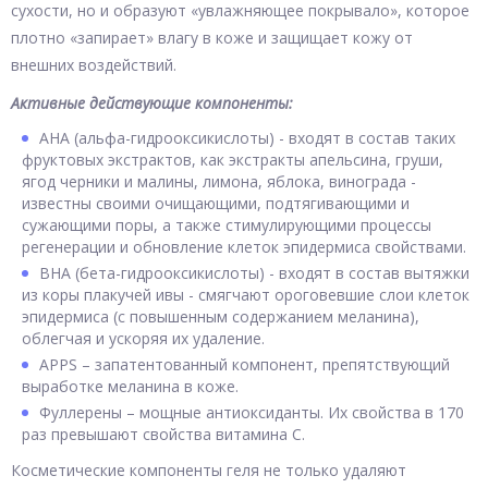
сухости, но и образуют «увлажняющее покрывало», которое
плотно «запирает» влагу в коже и защищает кожу от
внешних воздействий.
Активные действующие компоненты:
АНА (альфа-гидрооксикислоты) - входят в состав таких
фруктовых экстрактов, как экстракты апельсина, груши,
ягод черники и малины, лимона, яблока, винограда -
известны своими очищающими, подтягивающими и
сужающими поры, а также стимулирующими процессы
регенерации и обновление клеток эпидермиса свойствами.
ВНА (бета-гидрооксикислоты) - входят в состав вытяжки
из коры плакучей ивы - смягчают ороговевшие слои клеток
эпидермиса (с повышенным содержанием меланина),
облегчая и ускоряя их удаление.
APPS – запатентованный компонент, препятствующий
выработке меланина в коже.
Фуллерены – мощные антиоксиданты. Их свойства в 170
раз превышают свойства витамина С.
Косметические компоненты геля не только удаляют