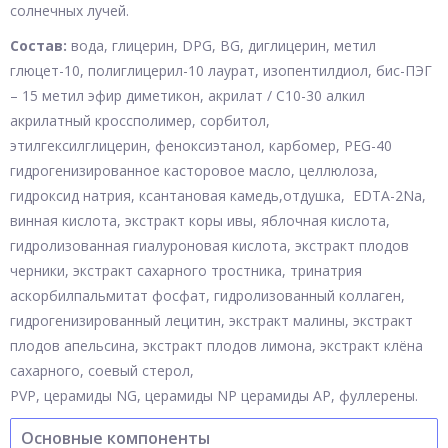
солнечных лучей.
Состав:
вода, глицерин, DPG, BG, диглицерин, метил
глюцет-10, полиглицерил-10 лаурат, изопентилдиол, бис-ПЭГ
– 15 метил эфир диметикон, акрилат / С10-30 алкил
акрилатный кроссполимер, сорбитол,
этилгексилглицерин, феноксиэтанол, карбомер, PEG-40
гидрогенизированное касторовое масло, целлюлоза,
гидроксид натрия, ксантановая камедь,отдушка, EDTA-2Na,
винная кислота, экстракт коры ивы, яблочная кислота,
гидролизованная гиалуроновая кислота, экстракт плодов
черники, экстракт сахарного тростника, тринатрия
аскорбилпальмитат фосфат, гидролизованный коллаген,
гидрогенизированный лецитин, экстракт малины, экстракт
плодов апельсина, экстракт плодов лимона, экстракт клёна
сахарного, соевый стерол,
PVP, церамиды NG, церамиды NP церамиды AP, фуллерены.
Основные компоненты