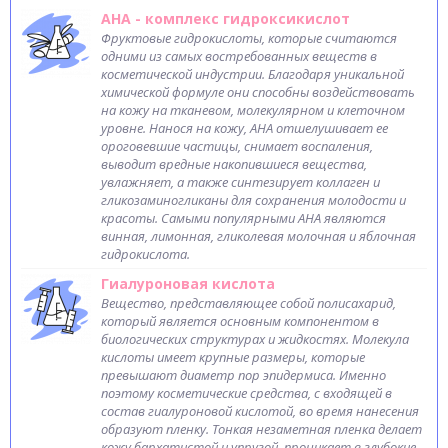
АНА - комплекс гидроксикислот
Фруктовые гидрокислоты, которые считаются
одними из самых востребованных веществ в
косметической индустрии. Благодаря уникальной
химической формуле они способны воздействовать
на кожу на тканевом, молекулярном и клеточном
уровне. Нанося на кожу, АНА отшелушивает ее
ороговевшие частицы, снимает воспаления,
выводит вредные накопившиеся вещества,
увлажняет, а также синтезирует коллаген и
гликозаминогликаны для сохранения молодости и
красоты. Самыми популярными АНА являются
винная, лимонная, гликолевая молочная и яблочная
гидрокислота.
Гиалуроновая кислота
Вещество, представляющее собой полисахарид,
который является основным компонентом в
биологических структурах и жидкостях. Молекула
кислоты имеет крупные размеры, которые
превышают диаметр пор эпидермиса. Именно
поэтому косметические средства, с входящей в
состав гиалуроновой кислотой, во время нанесения
образуют пленку. Тонкая незаметная пленка делает
кожу бархатистой и упругой, проникает в глубокие