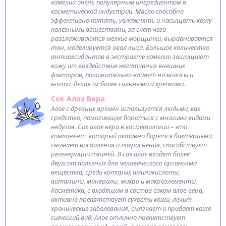
камелии очень популярным ингредиентом в
косметической индустрии. Масло способно
эффективно питать, увлажнять и насыщать кожу
полезными веществами, за счет чего
разглаживаются мелкие морщинки, выравнивается
тон, моделируется овал лица. Большое количество
антиоксидантов в экстракте камелии защищают
кожу от воздействия негативных внешних
факторов, положительно влияет на волосы и
ногти, делая их более сильными и крепкими.
Сок Алоэ Вера
Алое с древних времен используется людьми, как
средство, помогающее бороться с многими видами
недугов. Сок алое вера в косметологии – это
компонент, который активно борется бактериями,
снимает воспаления и покраснения, способствует
регенерации тканей. В сок алое входят более
двухсот полезных для человеческого организма
вещества, среди которых аминокислоты,
витамины, минералы, микро и макроэлементы.
Косметика, с входящим в состав соком алое-вера,
активно препятствует сухости кожи, лечит
хронические заболевания, смягчает и придает коже
сияющий вид. Алое отлично препятствует