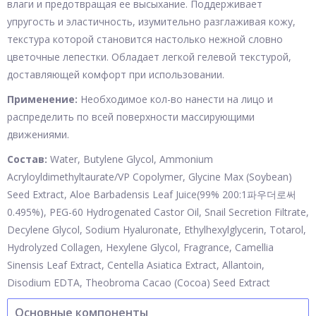
влаги и предотвращая ее высыхание. Поддерживает
упругость и эластичность, изумительно разглаживая кожу,
текстура которой становится настолько нежной словно
цветочные лепестки. Обладает легкой гелевой текстурой,
доставляющей комфорт при использовании.
Применение:
Необходимое кол-во нанести на лицо и
распределить по всей поверхности массирующими
движениями.
Состав:
Water, Butylene Glycol, Ammonium
Acryloyldimethyltaurate/VP Copolymer, Glycine Max (Soybean)
Seed Extract, Aloe Barbadensis Leaf Juice(99% 200:1파우더로써
0.495%), PEG-60 Hydrogenated Castor Oil, Snail Secretion Filtrate,
Decylene Glycol, Sodium Hyaluronate, Ethylhexylglycerin, Totarol,
Hydrolyzed Collagen, Hexylene Glycol, Fragrance, Camellia
Sinensis Leaf Extract, Centella Asiatica Extract, Allantoin,
Disodium EDTA, Theobroma Cacao (Cocoa) Seed Extract
Основные компоненты