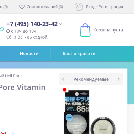
 (0)
Список желаний (0)
Вход
•
Регистрация
+7 (495) 140-23-42
Корзина пуста
с 10ч до 18ч
Сб. и Вс. - выходной.
Новости
Блог о красоте
й Hell-Pore
Рекомендуемые
ore Vitamin
prev
next