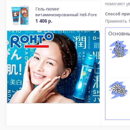
помогают ув
Гель-пилинг
Способ пр
витаминизированный Hell-Pore
1 406 р.
Применять 1
Основн