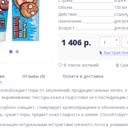
Корея
Страна:
Объём:
150 мл
Действие:
отшел
Назначение:
для вс
Возраст:
для вс
1 406 р.
+
–
Быстрая по
В список желаний
Сра
ие
Отзывы (0)
Оплата и доставка
освобождает поры от загрязнений, продукции сальных желез, 
 выравниванию текстуры кожи и подготовке ее к последующим э
 глубоко очищает, стимулирует кровообращение и обновление к
ь, сужает поры, придает коже гладкость и сияние. Способтсвуе
 насыщен натуральными экстрактами снежного лотоса, ромашки