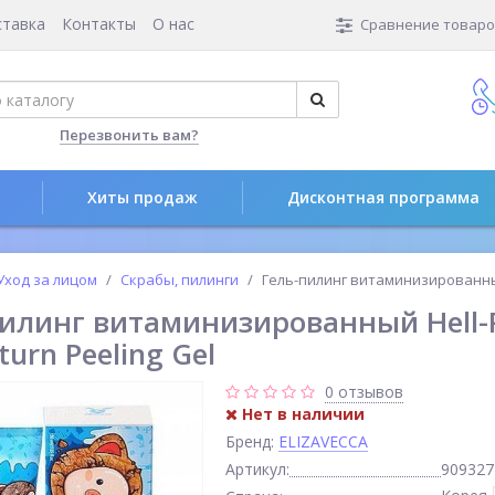
ставка
Контакты
О нас
Сравнение товаров
Перезвонить вам?
Хиты продаж
Дисконтная программа
Уход за лицом
Скрабы, пилинги
Гель-пилинг витаминизированны
илинг витаминизированный Hell-P
turn Peeling Gel
0 отзывов
Нет в наличии
Бренд:
ELIZAVECCA
Артикул:
909327