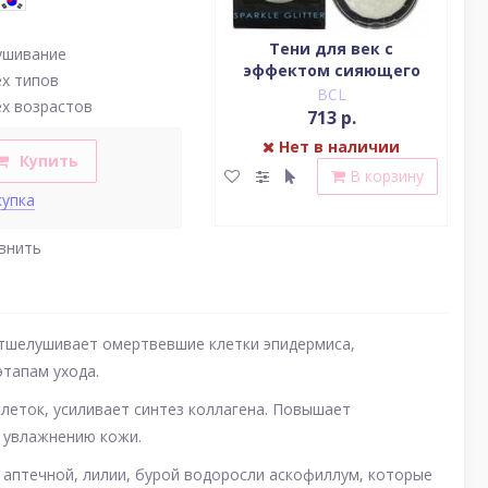
Водостойкая жидкая
Тени для век c
ушивание
подводка (цвет
эффектом сияющего
(у
ех типов
насыщенный черный)
блеска (серебро)
BCL
BCL
ех возрастов
2 379 р.
713 р.
Нет в наличии
Нет в наличии
Купить
В корзину
В корзину
купка
внить
отшелушивает омертвевшие клетки эпидермиса,
тапам ухода.
леток, усиливает синтез коллагена. Повышает
т увлажнению кожи.
 аптечной, лилии, бурой водоросли аскофиллум, которые