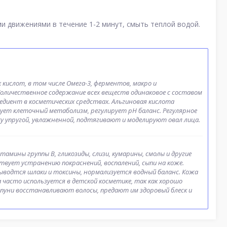
и движениями в течение 1-2 минут, смыть теплой водой.
кислот, в том числе Омега-3, ферментов, макро и
Количественное содержание всех веществ одинаковое с составом
едиент в косметических средствах. Альгиновая кислота
ует клеточный метаболизм, регулирует pH баланс. Регулярное
у упругой, увлажненной, подтягивают и моделируют овал лица.
тамины группы B, гликозиды, слизи, кумарины, смолы и другие
твует устранению покраснений, воспалений, сыпи на коже.
ыводтся шлаки и токсины, нормализуется водный баланс. Кожа
часто используется в детской косметике, так как хорошо
мпуни восстанавливают волосы, предают им здоровый блеск и