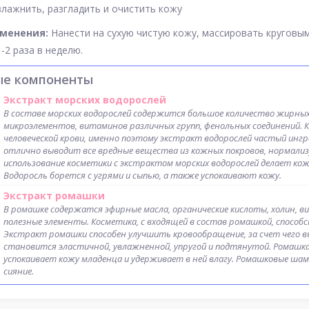
лажнить, разгладить и очистить кожу
именения:
Нанести на сухую чистую кожу, массировать круговым
-2 раза в неделю.
ые компоненты
Экстракт морских водорослей
В составе морских водорослей содержится большое количество жирных 
микроэлементов, витаминов различных групп, фенольных соединений. 
человеческой крови, именно поэтому экстракт водорослей частый ингр
отлично выводит все вредные вещества из кожных покровов, нормализ
использование косметики с экстрактом морских водорослей делает кож
Водоросль борется с угрями и сыпью, а также успокаивают кожу.
Экстракт ромашки
В ромашке содержатся эфирные масла, органические кислоты, холин, ви
полезные элементы. Косметика, с входящей в состав ромашкой, способс
Экстракт ромашки способен улучшить кровообращение, за счет чего в
становится эластичной, увлажненной, упругой и подтянутой. Ромашка 
успокаивает кожу младенца и удерживает в ней влагу. Ромашковые ша
сияние.