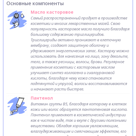
Основные компоненты
Масло касторовое
Самый распространенный продукт в производстве
косметики и многих лекарственных мазей. Свою
популярность касторовое масло получило благодаря
большому содержанию триглицеридов.
Триглицериды активно проникают в клеточную
мембрану, создают защитную оболочку и
удерживают энергетических запас. Касторку можно
использовать для нанесения на лицо, зону декольте,
тело, а также ресницы, волосы, брови. Регулярное
применение косметики с касторовым маслом
улучшает синтез коллагена и гиалоурановой
кислоты, благодаря чему кожа становится
подтянутой и упругой, волосы восстанавливаются
и начинают расти быстрее.
Пантенол
Витамин группы В5, благодаря которому в клетках
кожи или волос образуется пантотеновая кислота.
Пантенол применяют в косметической индустрии
как в чистом виде, так и вкупе с другими полезными
веществами. Обладая хорошим увлажняющим,
влагоудерживающим и смягчающим эффектом, его