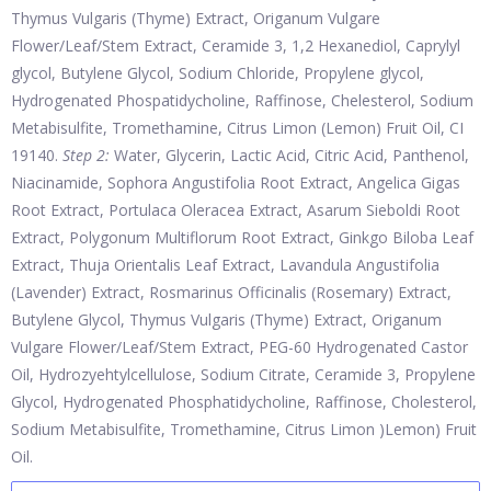
Thymus Vulgaris (Thyme) Extract, Origanum Vulgare
Flower/Leaf/Stem Extract, Ceramide 3, 1,2 Hexanediol, Caprylyl
glycol, Butylene Glycol, Sodium Chloride, Propylene glycol,
Hydrogenated Phospatidycholine, Raffinose, Chelesterol, Sodium
Metabisulfite, Tromethamine, Citrus Limon (Lemon) Fruit Oil, CI
19140.
Step 2:
Water, Glycerin, Lactic Acid, Citric Acid, Panthenol,
Niacinamide, Sophora Angustifolia Root Extract, Angelica Gigas
Root Extract, Portulaca Oleracea Extract, Asarum Sieboldi Root
Extract, Polygonum Multiflorum Root Extract, Ginkgo Biloba Leaf
Extract, Thuja Orientalis Leaf Extract, Lavandula Angustifolia
(Lavender) Extract, Rosmarinus Officinalis (Rosemary) Extract,
Butylene Glycol, Thymus Vulgaris (Thyme) Extract, Origanum
Vulgare Flower/Leaf/Stem Extract, PEG-60 Hydrogenated Castor
Oil, Hydrozyehtylcellulose, Sodium Citrate, Ceramide 3, Propylene
Glycol, Hydrogenated Phosphatidycholine, Raffinose, Cholesterol,
Sodium Metabisulfite, Tromethamine, Citrus Limon )Lemon) Fruit
Oil.