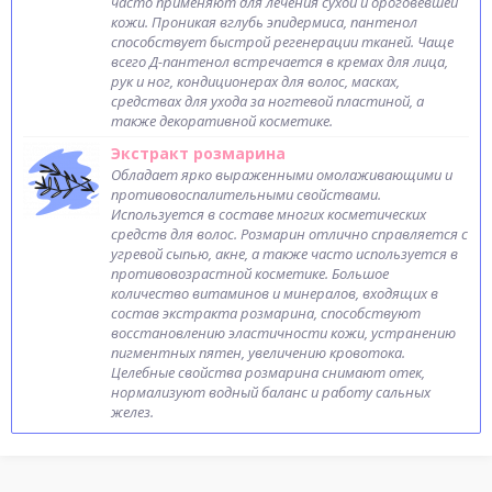
часто применяют для лечения сухой и ороговевшей
кожи. Проникая вглубь эпидермиса, пантенол
способствует быстрой регенерации тканей. Чаще
всего Д-пантенол встречается в кремах для лица,
рук и ног, кондиционерах для волос, масках,
средствах для ухода за ногтевой пластиной, а
также декоративной косметике.
Экстракт розмарина
Обладает ярко выраженными омолаживающими и
противовоспалительными свойствами.
Используется в составе многих косметических
средств для волос. Розмарин отлично справляется с
угревой сыпью, акне, а также часто используется в
противовозрастной косметике. Большое
количество витаминов и минералов, входящих в
состав экстракта розмарина, способствуют
восстановлению эластичности кожи, устранению
пигментных пятен, увеличению кровотока.
Целебные свойства розмарина снимают отек,
нормализуют водный баланс и работу сальных
желез.