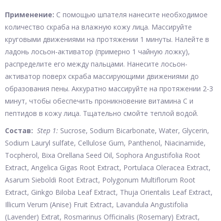
Применение:
С помощью шпателя нанесите необходимое
количество скраба на влажную кожу лица. Массируйте
круговыми движениями на протяжении 1 минуты. Налейте в
ладонь лосьон-активатор (примерно 1 чайную ложку),
распределите его между пальцами. Нанесите лосьон-
активатор поверх скраба массирующими движениями до
образования пены. Аккуратно массируйте на протяжении 2-3
минут, чтобы обеспечить проникновение витамина С и
пептидов в кожу лица. Тщательно смойте теплой водой.
Состав:
Step 1:
Sucrose, Sodium Bicarbonate, Water, Glycerin,
Sodium Lauryl sulfate, Cellulose Gum, Panthenol, Niacinamide,
Tocpherol, Bixa Orellana Seed Oil, Sophora Angustifolia Root
Extract, Angelica Gigas Root Extract, Portulaca Oleracea Extract,
Asarum Sieboldi Root Extract, Polygonum Multiflorum Root
Extract, Ginkgo Biloba Leaf Extract, Thuja Orientalis Leaf Extract,
Illicum Verum (Anise) Fruit Extract, Lavandula Angustifolia
(Lavender) Extrat, Rosmarinus Officinalis (Rosemary) Extract,