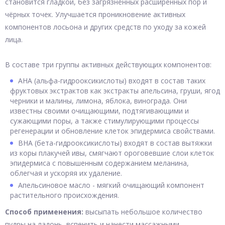
становится гладкой, без загрязнённых расширенных пор и
чёрных точек. Улучшается проникновение активных
компонентов лосьона и других средств по уходу за кожей
лица.
В составе три группы активных действующих компонентов:
АНА (альфа-гидрооксикислоты) входят в состав таких
фруктовых экстрактов как экстракты апельсина, груши, ягод
черники и малины, лимона, яблока, винограда. Они
известны своими очищающими, подтягивающими и
сужающими поры, а также стимулирующими процессы
регенерации и обновление клеток эпидермиса свойствами.
ВНА (бета-гидрооксикислоты) входят в состав вытяжки
из коры плакучей ивы, смягчают ороговевшие слои клеток
эпидермиса с повышенным содержанием меланина,
облегчая и ускоряя их удаление.
Апельсиновое масло - мягкий очищающий компонент
растительного происхождения.
Способ применения:
высыпать небольшое количество
пудры на ладонь, вспенить и нанести массажными