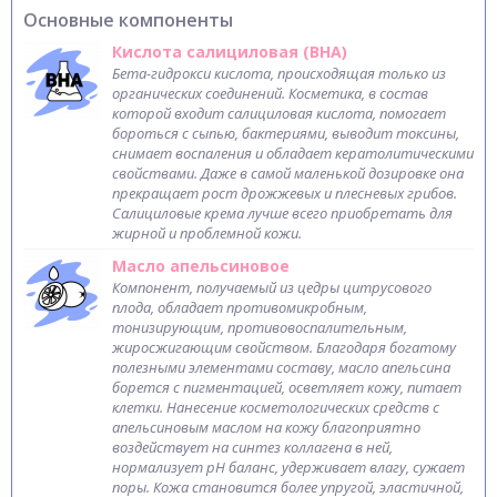
Основные компоненты
Кислота салициловая (BHA)
Бета-гидрокси кислота, происходящая только из
органических соединений. Косметика, в состав
которой входит салициловая кислота, помогает
бороться с сыпью, бактериями, выводит токсины,
снимает воспаления и обладает кератолитическими
свойствами. Даже в самой маленькой дозировке она
прекращает рост дрожжевых и плесневых грибов.
Салициловые крема лучше всего приобретать для
жирной и проблемной кожи.
Масло апельсиновое
Компонент, получаемый из цедры цитрусового
плода, обладает противомикробным,
тонизирующим, противовоспалительным,
жиросжигающим свойством. Благодаря богатому
полезными элементами составу, масло апельсина
борется с пигментацией, осветляет кожу, питает
клетки. Нанесение косметологических средств с
апельсиновым маслом на кожу благоприятно
воздействует на синтез коллагена в ней,
нормализует рН баланс, удерживает влагу, сужает
поры. Кожа становится более упругой, эластичной,