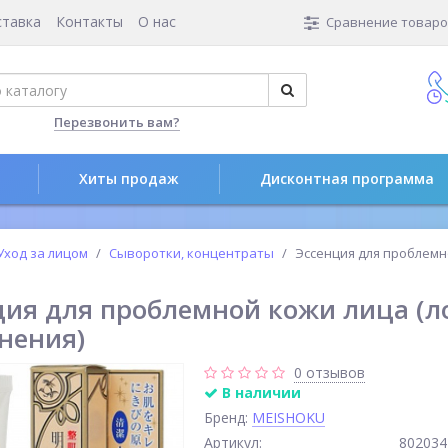
ставка
Контакты
О нас
Сравнение товаров
Перезвонить вам?
Хиты продаж
Дисконтная программа
Уход за лицом
Сыворотки, концентраты
Эссенция для проблемн
ция для проблемной кожи лица (л
нения)
0 отзывов
В наличии
Бренд:
MEISHOKU
Артикул:
802034