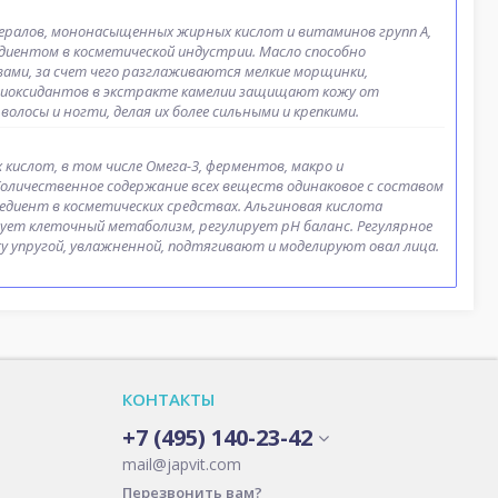
ералов, мононасыщенных жирных кислот и витаминов групп A,
редиентом в косметической индустрии. Масло способно
ми, за счет чего разглаживаются мелкие морщинки,
нтиоксидантов в экстракте камелии защищают кожу от
лосы и ногти, делая их более сильными и крепкими.
кислот, в том числе Омега-3, ферментов, макро и
Количественное содержание всех веществ одинаковое с составом
едиент в косметических средствах. Альгиновая кислота
ует клеточный метаболизм, регулирует pH баланс. Регулярное
у упругой, увлажненной, подтягивают и моделируют овал лица.
КОНТАКТЫ
+7 (495) 140-23-42
mail@japvit.com
Перезвонить вам?