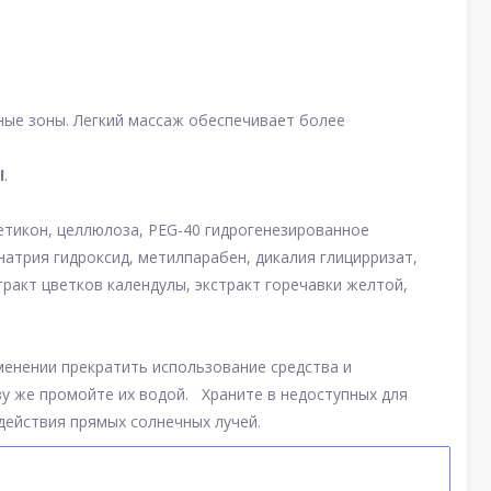
ые зоны. Легкий массаж обеспечивает более
I
.
метикон, целлюлоза, PEG-40 гидрогенезированное
натрия гидроксид, метилпарабен, дикалия глицирризат,
тракт цветков календулы, экстракт горечавки желтой,
менении прекратить использование средства и
у же промойте их водой. Храните в недоступных для
здействия прямых солнечных лучей.