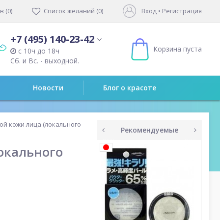
 (0)
Список желаний (0)
Вход
•
Регистрация
+7 (495) 140-23-42
Корзина пуста
с 10ч до 18ч
Сб. и Вс. - выходной.
Новости
Блог о красоте
ой кожи лица (локального
Рекомендуемые
prev
next
окального