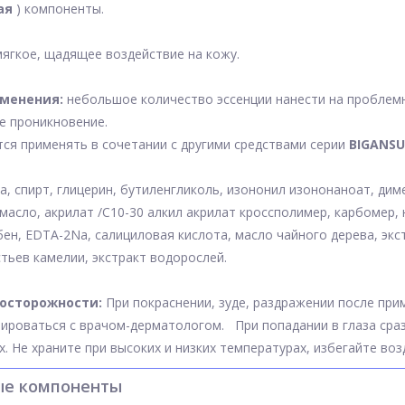
ая
) компоненты.
ягкое, щадящее воздействие на кожу.
именения:
небольшое количество эссенции нанести на проблемн
е проникновение.
ся применять в сочетании с другими средствами серии
BIGANSU
а, спирт, глицерин, бутиленгликоль, изононил изононаноат, ди
масло, акрилат /C10-30 алкил акрилат кроссполимер, карбомер, 
ен, EDTA-2Na, салициловая кислота, масло чайного дерева, экс
стьев камелии, экстракт водорослей.
осторожности:
При покраснении, зуде, раздражении после при
ироваться с врачом-дерматологом. При попадании в глаза сраз
х. Не храните при высоких и низких температурах, избегайте во
ые компоненты