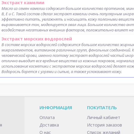
Экстракт камелии
Масло из семян камелии содержит большое количество протеинов, мин
B, E и С. Такой состав сделал экстракт камелии очень популярным инг
эффективно питать, увлажнять и насыщать кожу полезными вещества
выравнивается тон, моделируется овал лица. Большое количество а
воздействия негативных внешних факторов, положительно влияет на во
Экстракт морских водорослей
В составе морских водорослей содержится большое количество жирных 
микроэлементов, витаминов различных групп, фенольных соединений. 
человеческой крови, именно поэтому экстракт водорослей частый ингр
отлично выводит все вредные вещества из кожных покровов, нормализ
использование косметики с экстрактом морских водорослей делает кож
Водоросль борется с угрями и сыпью, а также успокаивают кожу.
ИНФОРМАЦИЯ
ПОКУПАТЕЛЬ
Оплата
Личный кабинет
я
Доставка
История заказов
О нас
Список желаний