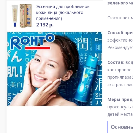
зеленого ч
Эссенция для проблемной
кожи лица (локального
Оказывает м
применения)
2 132 р.
Способ пр
эффективно
Рекомендует
Состав:
вод
касторовое 
пропилпараб
экстракт ли
Меры пред
проконсульт
детей места
Основн