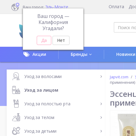
Оплата
До
Эль-Монте
Ваш город:
Ваш город —
Калифорния
Угадали?
Акции
Бренды
Новинки
Уход за волосами
Japvit.com
применения)
Уход за лицом
Эссен
приме
Уход за полостью рта
Уход за телом
Уход за детьми