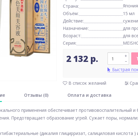
Япония
Страна:
Объём:
15 мл
Действие:
сужени
Назначение:
для пр
Возраст:
для вс
Серия:
MEISH
2 132 р.
+
–
Быстрая по
В список желаний
Сра
ие
Отзывы (0)
Оплата и доставка
кального применения обеспечивает противовоспалительный и 
ения. Предотвращает образование угрей. Сужает поры, нормали
тибактериальные (дикалия глицирризат, салициловая кислота )