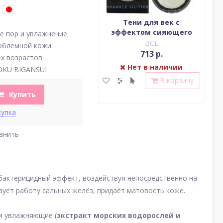
Водостойкая жидкая
Тени для век c
подводка (цвет
эффектом сияющего
(у
е пор и увлажнение
насыщенный черный)
блеска (серебро)
BCL
BCL
облемной кожи
2 379 р.
713 р.
ех возрастов
Нет в наличии
Нет в наличии
OKU BIGANSUI
В корзину
В корзину
Купить
купка
внить
бактерицидный эффект, воздействуя непосредственно на
зует работу сальных желёз, придаёт матовость коже.
 и увлажняющие (
экстракт морских водорослей и