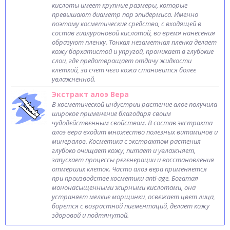
кислоты имеет крупные размеры, которые
превышают диаметр пор эпидермиса. Именно
поэтому косметические средства, с входящей в
состав гиалуроновой кислотой, во время нанесения
образуют пленку. Тонкая незаметная пленка делает
кожу бархатистой и упругой, проникает в глубокие
слои, где предотвращает отдачу жидкости
клеткой, за счет чего кожа становится более
увлажненной.
Экстракт алоэ Вера
В косметической индустрии растение алое получила
широкое применение благодаря своим
чудодейственным свойствам. В состав экстракта
алоэ вера входит множество полезных витаминов и
минералов. Косметика с экстрактом растения
глубоко очищает кожу, питает и увлажняет,
запускает процессы регенерации и восстановления
отмерших клеток. Часто алоэ вера применяется
при производстве косметики anti-age. Богатая
мононасыщенными жирными кислотами, она
устраняет мелкие морщинки, освежает цвет лица,
борется с возрастной пигментаций, делает кожу
здоровой и подтянутой.