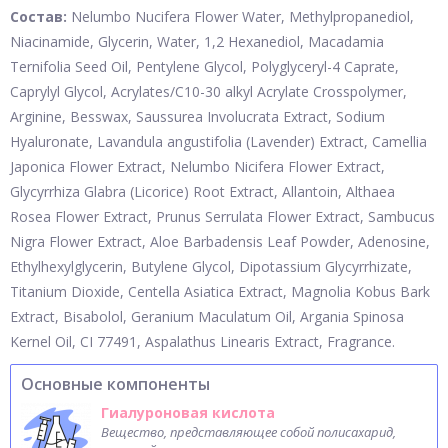
Состав:
Nelumbo Nucifera Flower Water, Methylpropanediol,
Niacinamide, Glycerin, Water, 1,2 Hexanediol, Macadamia
Ternifolia Seed Oil, Pentylene Glycol, Polyglyceryl-4 Caprate,
Caprylyl Glycol, Acrylates/C10-30 alkyl Acrylate Crosspolymer,
Arginine, Besswax, Saussurea Involucrata Extract, Sodium
Hyaluronate, Lavandula angustifolia (Lavender) Extract, Camellia
Japonica Flower Extract, Nelumbo Nicifera Flower Extract,
Glycyrrhiza Glabra (Licorice) Root Extract, Allantoin, Althaea
Rosea Flower Extract, Prunus Serrulata Flower Extract, Sambucus
Nigra Flower Extract, Aloe Barbadensis Leaf Powder, Adenosine,
Ethylhexylglycerin, Butylene Glycol, Dipotassium Glycyrrhizate,
Titanium Dioxide, Centella Asiatica Extract, Magnolia Kobus Bark
Extract, Bisabolol, Geranium Maculatum Oil, Argania Spinosa
Kernel Oil, CI 77491, Aspalathus Linearis Extract, Fragrance.
Основные компоненты
Гиалуроновая кислота
Вещество, представляющее собой полисахарид,