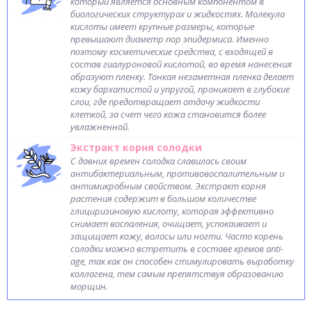
который является основным компонентом в
биологических структурах и жидкостях. Молекула
кислоты имеет крупные размеры, которые
превышают диаметр пор эпидермиса. Именно
поэтому косметические средства, с входящей в
состав гиалуроновой кислотой, во время нанесения
образуют пленку. Тонкая незаметная пленка делает
кожу бархатистой и упругой, проникает в глубокие
слои, где предотвращает отдачу жидкости
клеткой, за счет чего кожа становится более
увлажненной.
Экстракт корня солодки
С давних времен солодка славилась своим
антибактериальным, противовоспалительным и
антимикробным свойством. Экстракт корня
растения содержит в большом количестве
глициризиновую кислоту, которая эффективно
снимает воспаления, очищает, успокаивает и
защищает кожу, волосы или ногти. Часто корень
солодки можно встретить в составе кремов anti-
age, так как он способен стимулировать выработку
коллагена, тем самым препятствуя образованию
морщин.