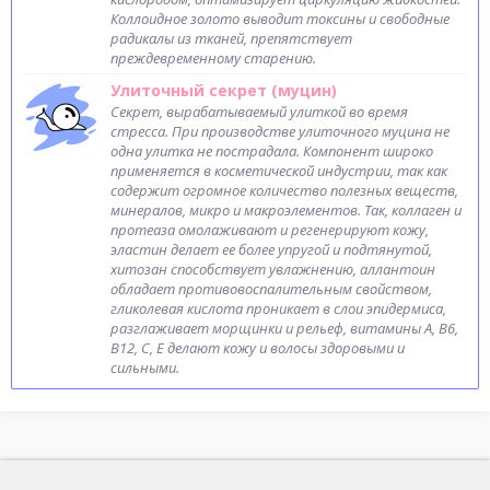
Коллоидное золото выводит токсины и свободные
радикалы из тканей, препятствует
преждевременному старению.
Улиточный секрет (муцин)
Секрет, вырабатываемый улиткой во время
стресса. При производстве улиточного муцина не
одна улитка не пострадала. Компонент широко
применяется в косметической индустрии, так как
содержит огромное количество полезных веществ,
минералов, микро и макроэлементов. Так, коллаген и
протеаза омолаживают и регенерируют кожу,
эластин делает ее более упругой и подтянутой,
хитозан способствует увлажнению, аллантоин
обладает противовоспалительным свойством,
гликолевая кислота проникает в слои эпидермиса,
разглаживает морщинки и рельеф, витамины А, В6,
В12, С, Е делают кожу и волосы здоровыми и
сильными.