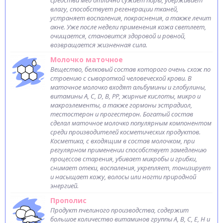
средства мед отлично сужает поры, удерживает
влагу, способствует регенерации тканей,
устраняет воспаления, покраснения, а также лечит
акне. Уже после недели применения кожа светлеет,
очищается, становится здоровой и ровной,
возвращается жизненная сила.
Молочко маточное
Вещество, белковый состав которого очень схож по
строению с сывороткой человеческой крови. В
маточное молочко входят альбумины и глобулины,
витамины А, С, D, B, PP, жирные кислоты, микро и
макроэлементы, а также гормоны эстрадиол,
тестостерон и прогестерон. Богатый состав
сделал маточное молочко популярным компонентом
среди производителей косметических продуктов.
Косметика, с входящим в состав молочком, при
регулярном применении способствует замедлению
процессов старения, убивает микробы и грибки,
снимает отеки, воспаления, укрепляет, тонизирует
и насыщает кожу, волосы или ногти природной
энергией.
Прополис
Продукт пчелиного производства, содержит
большое количество витаминов группы A, B, С, Е, Н и