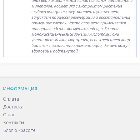
алоэ вера входит множество полезных витаминов и
минералов. Косметика с экстрактом растения
глубоко очищает кожу, питает и увлажняет,
запускает процессы регенерации и восстановления
отмерших клеток. Часто алоэ вера применяется
при производстве косметики anti-age. Богатая
мононасыщенными жирными кислотами, она
устраняет мелкие морщинки, освежает цвет лица,
борется с возрастной пигментаций, делает кожу
здоровой и подтянутой.
ИНФОРМАЦИЯ
Оплата
Доставка
О нас
Контакты
Блог о красоте