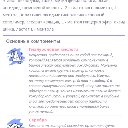
этанол безводный, тальк, метил фенил полисилоксан,
ангидрид кремниевой кислоты, 2-этилгексил пальмитат, L-
ментол, полиэтиленоксид-метилполисилоксановый
сополимер, стеарат кальция, L - ментол глицерил эфир, оксид
цинка, лактат L - ментола.
Основные компоненты
Гиалуроновая кислота
Вещество, представляющее собой полисахарид,
который является основным компонентом в
биологических структурах и жидкостях. Молекула
кислоты имеет крупные размеры, которые
превышают диаметр пор эпидермиса. Именно
поэтому косметические средства, с входящей в
состав гиалуроновой кислотой, во время нанесения
образуют пленку. Тонкая незаметная пленка делает
кожу бархатистой и упругой, проникает в глубокие
слои, где предотвращает отдачу жидкости
клеткой, за счет чего кожа становится более
увлажненной.
Серебро
Компонент, который последнее время пользуется