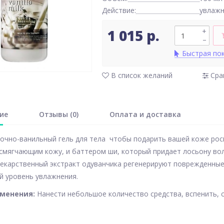
Действие:
увлаж
Водостойкая жидкая
1 015 р.
+
подводка (цвет
–
насыщенный черный)
BCL
2 379 р.
Быстрая по
Нет в наличии
В список желаний
Сра
В корзину
ие
Отзывы (0)
Оплата и доставка
чно-ванильный гель для тела чтобы подарить вашей коже рос
смягчающим кожу, и баттером ши, который придает лосьону во
лекарственный экстракт одуванчика регенерируют поврежденны
 уровень увлажнения.
именения:
Нанести небольшое количество средства, вспенить, 