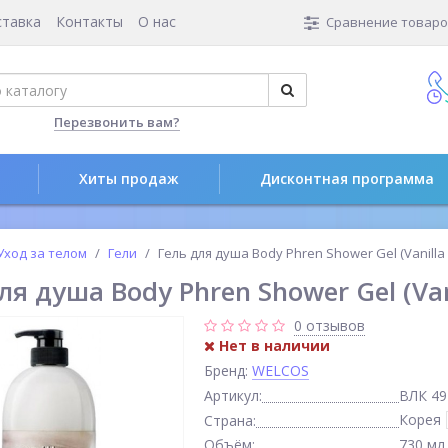
ставка
Контакты
О нас
Сравнение товаров
Перезвонить вам?
Хиты продаж
Дисконтная программа
Уход за телом
Гели
Гель для душа Body Phren Shower Gel (Vanilla 
ля душа Body Phren Shower Gel (Vani
0 отзывов
Нет в наличии
Бренд:
WELCOS
Артикул:
ВЛК 49
Корея
Страна:
Объём:
730 мл