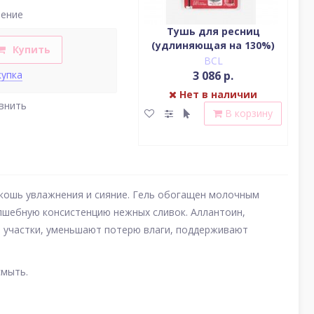
нение
Тени для век c
Тушь для ресниц
В
эффектом сияющего
(удлиняющая на 130%)
по
Купить
блеска (серебро)
BCL
BCL
713 р.
3 086 р.
купка
Нет в наличии
Нет в наличии
внить
В корзину
В корзину
кошь увлажнения и сияние. Гель обогащен молочным
лшебную консистенцию нежных сливок. Аллантоин,
е участки, уменьшают потерю влаги, поддерживают
смыть.