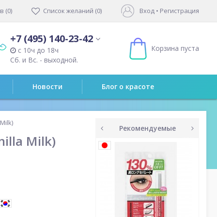
 (0)
Список желаний (0)
Вход
•
Регистрация
+7 (495) 140-23-42
Корзина пуста
с 10ч до 18ч
Сб. и Вс. - выходной.
Новости
Блог о красоте
Milk)
Рекомендуемые
lla Milk)
prev
next