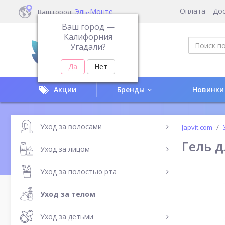
Оплата
До
Эль-Монте
Ваш город:
Ваш город —
Калифорния
Угадали?
Акции
Бренды
Новинки
Уход за волосами
Japvit.com
Гель д
Уход за лицом
Уход за полостью рта
Уход за телом
Уход за детьми