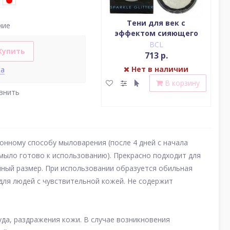
Водостойкая жидкая
Тени для век c
ние
подводка (цвет
эффектом сияющего
(у
насыщенный черный)
блеска (серебро)
BCL
BCL
Купить
2 379 р.
713 р.
Нет в наличии
Нет в наличии
ка
В корзину
В корзину
внить
нному способу мыловарения (после 4 дней с начала
 мыло готово к использованию). Прекрасно подходит для
йный размер. При использовании образуется обильная
 для людей с чувствительной кожей. Не содержит
уда, раздражения кожи. В случае возникновения