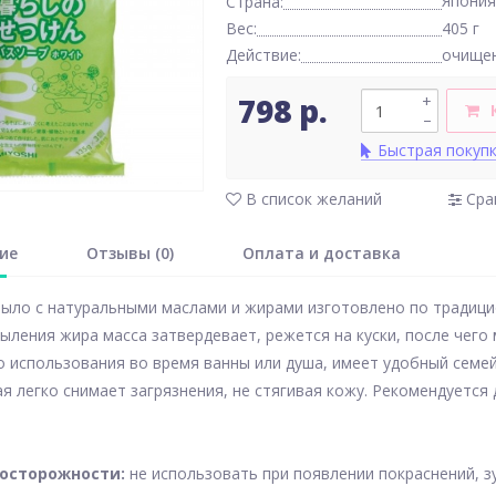
Япония
Страна:
Вес:
405 г
Действие:
очище
798 р.
+
–
Быстрая покуп
В список желаний
Сра
ие
Отзывы (0)
Оплата и доставка
ыло с натуральными маслами и жирами изготовлено по традицио
ыления жира масса затвердевает, режется на куски, после чего
 использования во время ванны или душа, имеет удобный семе
ая легко снимает загрязнения, не стягивая кожу. Рекомендуется
осторожности:
не использовать при появлении покраснений, з