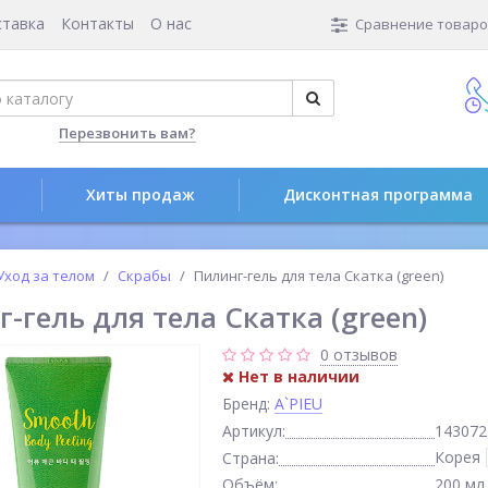
ставка
Контакты
О нас
Сравнение товаров
Перезвонить вам?
Хиты продаж
Дисконтная программа
Уход за телом
Скрабы
Пилинг-гель для тела Скатка (green)
-гель для тела Скатка (green)
0 отзывов
Нет в наличии
Бренд:
A`PIEU
Артикул:
143072
Корея
Страна:
Объём:
200 мл