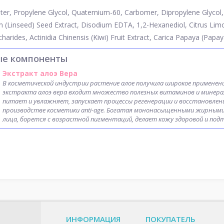
er, Propylene Glycol, Quaternium-60, Carbomer, Dipropylene Glycol,
m (Linseed) Seed Extract, Disodium EDTA, 1,2-Hexanediol, Citrus Limo
harides, Actinidia Chinensis (Kiwi) Fruit Extract, Carica Papaya (Papaya)
ые компоненты
Экстракт алоэ Вера
В косметической индустрии растение алое получила широкое применен
экстракта алоэ вера входит множество полезных витаминов и минера
питает и увлажняет, запускает процессы регенерации и восстановлен
производстве косметики anti-age. Богатая мононасыщенными жирными
лица, борется с возрастной пигментаций, делает кожу здоровой и под
ИНФОРМАЦИЯ
ПОКУПАТЕЛЬ