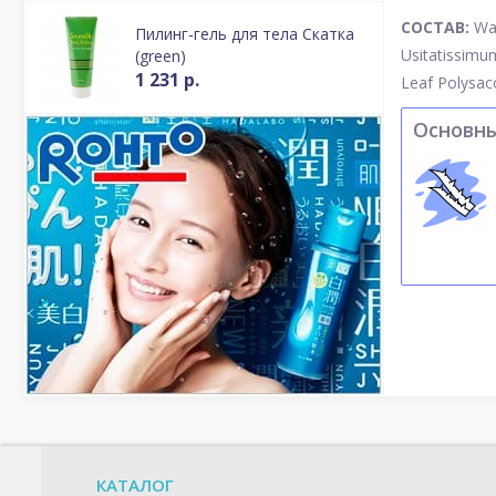
СОСТАВ:
Wat
Пилинг-гель для тела Скатка
Usitatissimu
(green)
1 231 р.
Leaf Polysacc
Основн
КАТАЛОГ