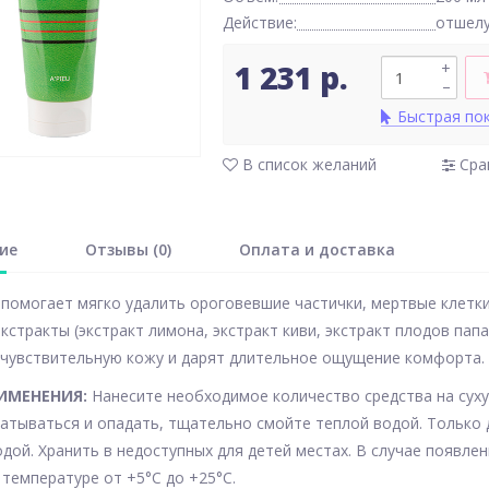
Действие:
отшел
1 231 р.
+
–
Быстрая по
В список желаний
Сра
ие
Отзывы (0)
Оплата и доставка
 помогает мягко удалить ороговевшие частички, мертвые клетк
кстракты (экстракт лимона, экстракт киви, экстракт плодов пап
чувствительную кожу и дарят длительное ощущение комфорта.
ИМЕНЕНИЯ:
Нанесите необходимое количество средства на суху
катываться и опадать, тщательно смойте теплой водой. Только 
дой. Хранить в недоступных для детей местах. В случае появле
 температуре от +5°С до +25°С.