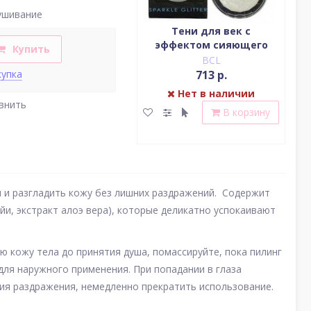
ушивание
Водостойкая жидкая
Тени для век c
подводка (цвет
эффектом сияющего
(у
Купить
насыщенный черный)
блеска (серебро)
BCL
BCL
2 379 р.
713 р.
купка
Нет в наличии
Нет в наличии
внить
В корзину
В корзину
и и разгладить кожу без лишних раздражений. Содержит
айи, экстракт алоэ вера), которые деликатно успокаивают
ю кожу тела до принятия душа, помассируйте, пока пилинг
для наружного применения. При попадании в глаза
ния раздражения, немедленно прекратить использование.