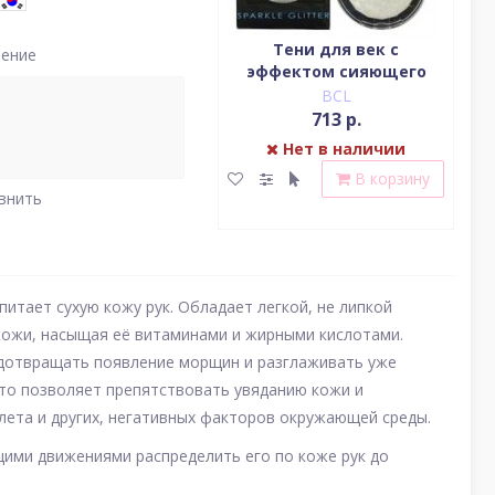
Водостойкая жидкая
Тени для век c
нение
подводка (цвет
эффектом сияющего
(у
насыщенный черный)
блеска (серебро)
BCL
BCL
2 379 р.
713 р.
Нет в наличии
Нет в наличии
В корзину
В корзину
внить
питает сухую кожу рук. Обладает легкой, не липкой
 кожи, насыщая её витаминами и жирными кислотами.
дотвращать появление морщин и разглаживать уже
то позволяет препятствовать увяданию кожи и
лета и других, негативных факторов окружающей среды.
щими движениями распределить его по коже рук до