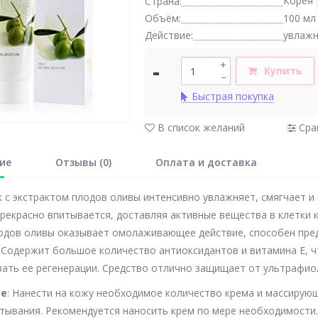
Корея
Страна:
Объём:
100 мл
Действие:
увлаж
-
+
Купить
–
Быстрая покупка
В список желаний
Сра
ие
Отзывы (0)
Оплата и доставка
к с экстрактом плодов оливы интенсивно увлажняет, смягчает и 
прекрасно впитывается, доставляя активные вещества в клетки
лодов оливы оказывает омолаживающее действие, способен пре
Содержит большое количество антиоксидантов и витамина Е, ч
ать ее регенерации. Средство отлично защищает от ультрафио
ие
: Нанести на кожу необходимое количество крема и массирую
тывания. Рекомендуется наносить крем по мере необходимости.