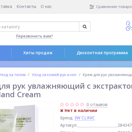
ставка
Контакты
О нас
Сравнение товаров
Перезвонить вам?
Хиты продаж
Дисконтная программа
Уход за телом
Уход за кожей рук и ног
Крем для рук увлажняющ
для рук увлажняющий с экстракт
Hand Cream
0 отзывов
Нет в наличии
Бренд:
3W CLINIC
Артикул:
284347