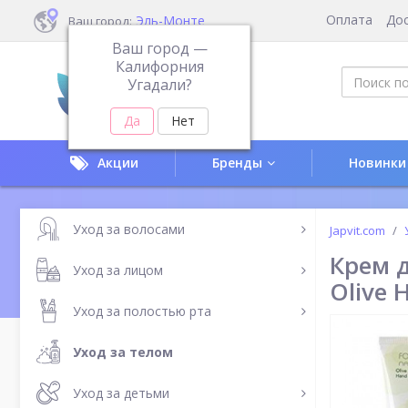
Оплата
До
Эль-Монте
Ваш город:
Ваш город —
Калифорния
Угадали?
Акции
Бренды
Новинки
Уход за волосами
Japvit.com
Крем 
Уход за лицом
Olive 
Уход за полостью рта
Уход за телом
Уход за детьми