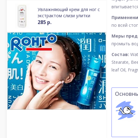
впитывается
Увлажняющий крем для ног с
экстрактом слизи улитки
Применени
285 р.
по всей стоп
Меры пред
промыть вод
Состав:
Wat
Stearate, Be
leaf Oil, Fra
Основн