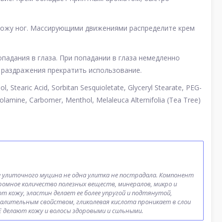
 кожу ног. Массирующими движениями распределите крем
падания в глаза. При попадании в глаза немедленно
 раздражения прекратить использование.
ol, Stearic Acid, Sorbitan Sesquioletate, Glyceryl Stearate, PEG-
lamine, Carbomer, Menthol, Melaleuca Alternifolia (Tea Tree)
 улиточного муцина не одна улитка не пострадала. Компонент
ромное количество полезных веществ, минералов, микро и
т кожу, эластин делает ее более упругой и подтянутой,
лительным свойством, гликолевая кислота проникает в слои
 Е делают кожу и волосы здоровыми и сильными.