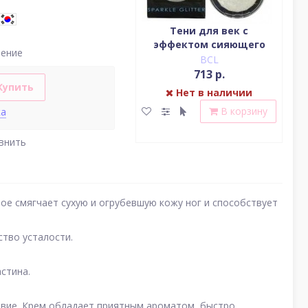
Водостойкая жидкая
Тени для век c
подводка (цвет
эффектом сияющего
(у
нение
насыщенный черный)
блеска (серебро)
BCL
BCL
2 379 р.
713 р.
Купить
Нет в наличии
Нет в наличии
В корзину
В корзину
ка
внить
е смягчает сухую и огрубевшую кожу ног и способствует
ство усталости.
стина.
вие. Крем обладает приятным ароматом, быстро