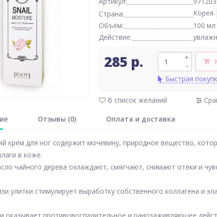
Артикул:
971203
Корея
Страна:
Объём:
100 мл
Действие:
увлаж
285 р.
+
–
Быстрая покуп
В список желаний
Сра
ие
Отзывы (0)
Оплата и доставка
 крем для ног содержит мочевину, природное вещество, которо
лаги в коже.
сло чайного дерева охлаждают, смягчают, снимают отеки и чув
изи улитки стимулирует выработку собственного коллагена и эла
ки оказывает противовоспалительное и ранозаживляющее дейст