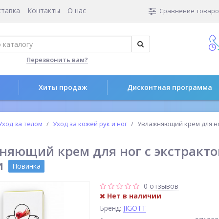
ставка
Контакты
О нас
Сравнение товаров
Перезвонить вам?
Хиты продаж
Дисконтная программа
Уход за телом
Уход за кожей рук и ног
Увлажняющий крем для но
няющий крем для ног с экстракто
и
Новинка
0 отзывов
Нет в наличии
Бренд:
JIGOTT