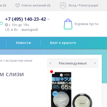
 (0)
Список желаний (0)
Вход
•
Регистрация
+7 (495) 140-23-42
Корзина пуста
с 10ч до 18ч
Сб. и Вс. - выходной.
Новости
Блог о красоте
г с экстрактом слизи
Рекомендуемые
prev
next
м слизи