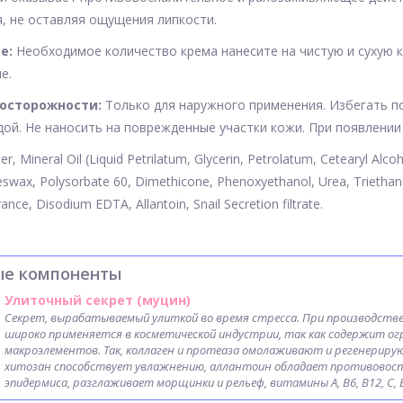
, не оставляя ощущения липкости.
е:
Необходимое количество крема нанесите на чистую и сухую
е.
осторожности:
Только для наружного применения. Избегать по
ой. Не наносить на поврежденные участки кожи. При появлении
er, Mineral Oil (Liquid Petrilatum, Glycerin, Petrolatum, Cetearyl Alcoh
eswax, Polysorbate 60, Dimethicone, Phenoxyethanol, Urea, Triethano
grance, Disodium EDTA, Allantoin, Snail Secretion filtrate.
ые компоненты
Улиточный секрет (муцин)
Секрет, вырабатываемый улиткой во время стресса. При производстве
широко применяется в косметической индустрии, так как содержит ог
макроэлементов. Так, коллаген и протеаза омолаживают и регенерирую
хитозан способствует увлажнению, аллантоин обладает противовоспа
эпидермиса, разглаживает морщинки и рельеф, витамины А, В6, В12, С,