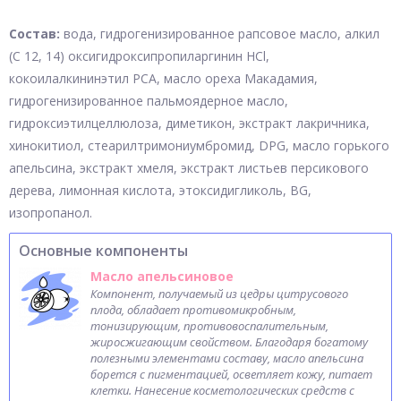
Состав:
вода, гидрогенизированное рапсовое масло, алкил
(С 12, 14) оксигидроксипропиларгинин HCl,
кокоилалкининэтил РСА, масло ореха Макадамия,
гидрогенизированное пальмоядерное масло,
гидроксиэтилцеллюлоза, диметикон, экстракт лакричника,
хинокитиол, стеарилтримониумбромид, DPG, масло горького
апельсина, экстракт хмеля, экстракт листьев персикового
дерева, лимонная кислота, этоксидигликоль, BG,
изопропанол.
Основные компоненты
Масло апельсиновое
Компонент, получаемый из цедры цитрусового
плода, обладает противомикробным,
тонизирующим, противовоспалительным,
жиросжигающим свойством. Благодаря богатому
полезными элементами составу, масло апельсина
борется с пигментацией, осветляет кожу, питает
клетки. Нанесение косметологических средств с