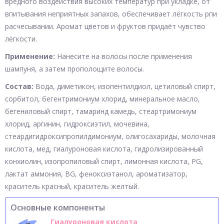
вредного воздействия высоких температур при укладке, от
впитывания неприятных запахов, обеспечивает лёгкость рпи
расчесывании. Аромат цветов и фруктов придаёт чувство
лёгкости.
Применение:
Нанесите на волосы после применения
шампуня, а затем прополощите волосы.
Состав:
Вода, диметикон, изопентилдиол, цетиловый спирт,
сорбитол, бегентримониум хлорид, минеральное масло,
бегениловый спирт, тамаринд камедь, стеартримониум
хлорид, аргинин, гидроксиэтил, мочевина,
стеардигидроксипропилдимониум, олигосахариды, молочная
кислота, мед, гиалуроновая кислота, гидролизированный
конхиолин, изопропиловый спирт, лимонная кислота, PG,
лактат аммония, BG, феноксиэтанол, ароматизатор,
краситель красный, краситель желтый.
Основные компоненты
Гиалуроновая кислота