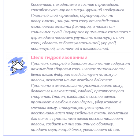
Косметика, с входящими в состав церамидами,
способствует нормализации функций эпидермиса.
Плотный слой керамидов, образующийся на
поверхности, защищает кожу от воздействия
негативных внешних факторов, а также от
солнечных лучей. Регулярное применение косметики с
церамидами помогает улучшить текстуру и тон
кожи, сделать ее более увлажненной, упругой,
подтянутой, эластичной и шелковистой.
Шёлк гидролизованный
Протеин, который в большом количестве содержит
важные для здоровья кожи и волос аминокислоты.
Белок шелка фиброин воздействует на кожу и
волосы, оказывая на них лечебное действие.
Протеины и аминокислоты разглаживают кожу,
делают ее шелковистой, гладкой, препятствуют
старению. Глицин, входящий в состав шелка,
проникает в глубокие слои дермы, удерживает в
клетках влагу, стимулирует регенерацию,
восстанавливает поврежденные ткани. Косметика
для волос с протеинами шелка восстанавливает
волосы, создает на них защитную оболочку,
придает мерцающий блеск, увеличивает объем.