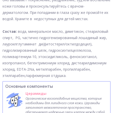
кожи головы и проконсультируйтесь с врачом-
дерматологом. При попадании в глаза сразу же промойте их
водой. Храните в недоступных для детей местах.
Состав:
вода, минеральное масло, диметикон, стеариловый
спирт, PG, частично гидрогенизированный лошадиный жир,
лауроилглутаминат ди(фитостерил/октилдодецил),
гидролизированный шёлк, гидроксиэтилцеллюлоза,
поликвартениум-10, этоксидигликоль, феноксиэтанол,
изопропанол, бегентримониум хлорид, дистеарилдимониум
хлорид, EDTA-2Na, метилпарабен, пропилпарабен,
этилпарабен,парфюмерная отдушка.
Основные компоненты
Церамиды
Органические воскоподобные вещества, которые
необходимы для липидного слоя кожи. Церамиды
заполняют межклеточное пространство,
обеспечивают надежные связи клеток между собой.