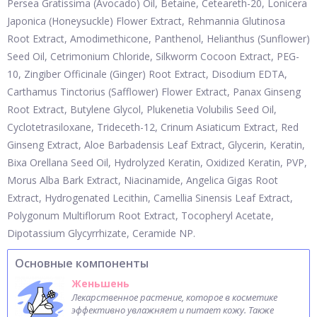
Persea Gratissima (Avocado) Oil, Betaine, Ceteareth-20, Lonicera
Japonica (Honeysuckle) Flower Extract, Rehmannia Glutinosa
Root Extract, Amodimethicone, Panthenol, Helianthus (Sunflower)
Seed Oil, Cetrimonium Chloride, Silkworm Cocoon Extract, PEG-
10, Zingiber Officinale (Ginger) Root Extract, Disodium EDTA,
Carthamus Tinctorius (Safflower) Flower Extract, Panax Ginseng
Root Extract, Butylene Glycol, Plukenetia Volubilis Seed Oil,
Cyclotetrasiloxane, Trideceth-12, Crinum Asiaticum Extract, Red
Ginseng Extract, Aloe Barbadensis Leaf Extract, Glycerin, Keratin,
Bixa Orellana Seed Oil, Hydrolyzed Keratin, Oxidized Keratin, PVP,
Morus Alba Bark Extract, Niacinamide, Angelica Gigas Root
Extract, Hydrogenated Lecithin, Camellia Sinensis Leaf Extract,
Polygonum Multiflorum Root Extract, Tocopheryl Acetate,
Dipotassium Glycyrrhizate, Ceramide NP.
Основные компоненты
Женьшень
Лекарственное растение, которое в косметике
эффективно увлажняет и питает кожу. Также