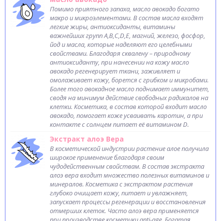
Помимо приятного запаха, масло авокадо богато
макро и микроэлементами. В состав масла входят
легкие жиры, антиоксиданты, витамины
важнейших групп A,B,C,D,E, магний, железо, фосфор,
йод и масла, которые наделяют его целебными
свойствами. Благодаря сквалену – природному
антиоксиданту, при нанесении на кожу масло
авокадо регенерирует ткани, заживляет и
омолаживает кожу, борется с грибком и микробами.
Более того авокадное масло поднимает иммунитет,
сводя на минимум действие свободных радикалов на
клетки. Косметика, в состав которой входит масло
авокадо, помогает коже усваивать каротин, а при
контакте с солнцем питает её витамином D.
Экстракт алоэ Вера
В косметической индустрии растение алое получила
широкое применение благодаря своим
чудодейственным свойствам. В состав экстракта
алоэ вера входит множество полезных витаминов и
минералов. Косметика с экстрактом растения
глубоко очищает кожу, питает и увлажняет,
запускает процессы регенерации и восстановления
отмерших клеток. Часто алоэ вера применяется
при производстве косметики anti-age. Богатая