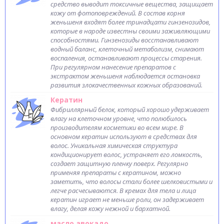
средство выводит токсичные вещества, защищает
кожу от фотоповреждений. В состав корня
женьшеня входят более тринадцати гинзенозидов,
которые в народе известны своими заживляющими
способностями. Гинзенозиды восстанавливают
водный баланс, клеточный метаболизм, снимают
воспаления, останавливают процессы старения.
При регулярном нанесение препаратов с
экстрактом женьшеня наблюдается остановка
развития злокачественных кожных образований.
Кератин
Фибриллярный белок, который хорошо удерживает
влагу на клеточном уровне, что полюбилось
производителям косметики во всем мире. В
основном кератин используют в средствах для
волос. Уникальная химическая структура
кондиционирует волос, устраняет его ломкость,
создает защитную пленку поверх. Регулярно
применяя препараты с кератином, можно
заметить, что волосы стали более шелковистыми и
легче расчесываются. В кремах для тела и лица
кератин играет не меньше роли, он задерживает
влагу, делая кожу нежной и бархатной.
масло авокадо