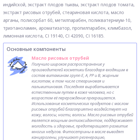
индийской, экстракт плодов тыквы, экстракт плодов томата,
экстракт рисовых отрубей, стеариновая кислота, масло
арганы, полисорбат 60, метилпарабен, поликватерниум-10,
триэтаноламин, ароматизатор, пропилпарабен, климбазол,
лимонная кислота, CI 19140, CI 42090, CI 16185.
Основные компоненты
Масло рисовых отрубей
Получило широкое распространение у
производителей косметики благодаря входящим в
состав витаминам групп Е, А, РР и В, жирным
кислотам, в том числе стеариновая и
пальмитиновая. Последняя вырабатывается
естественным путем в коже человека, но с
возрастом её перерождение прекращается.
Использование косметических продуктов с маслом
рисовых отрубей благоприятно воздействует на
кожу, волосы, ногти, волосы. Масло рисовых отрубей
является мощным антиоксидантом, поддерживает
молодость и здоровье, предотвращает развитие
многих недугов. Фитосетрины в масле выводят
канцерогены, улучшают регенерацию,