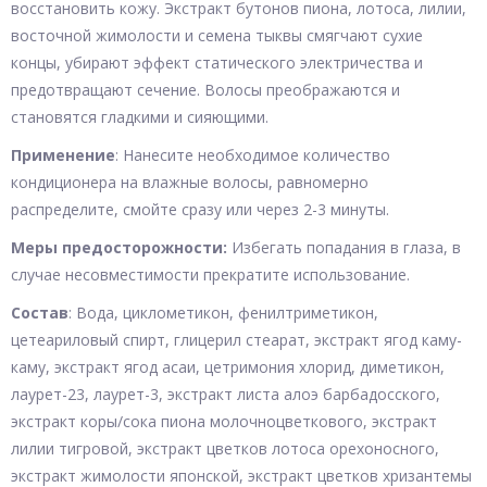
восстановить кожу. Экстракт бутонов пиона, лотоса, лилии,
восточной жимолости и семена тыквы смягчают сухие
концы, убирают эффект статического электричества и
предотвращают сечение. Волосы преображаются и
становятся гладкими и сияющими.
Применение
: Нанесите необходимое количество
кондиционера на влажные волосы, равномерно
распределите, смойте сразу или через 2-3 минуты.
Меры предосторожности:
Избегать попадания в глаза, в
случае несовместимости прекратите использование.
Состав
: Вода, циклометикон, фенилтриметикон,
цетеариловый спирт, глицерил стеарат, экстракт ягод каму-
каму, экстракт ягод асаи, цетримония хлорид, диметикон,
лаурет-23, лаурет-3, экстракт листа алоэ барбадосского,
экстракт коры/сока пиона молочноцветкового, экстракт
лилии тигровой, экстракт цветков лотоса орехоносного,
экстракт жимолости японской, экстракт цветков хризантемы