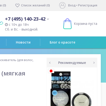
 (0)
Список желаний (0)
Вход
•
Регистрация
+7 (495) 140-23-42
Корзина пуста
с 10ч до 18ч
Сб. и Вс. - выходной.
Новости
Блог о красоте
киватель (для волос,
Рекомендуемые
prev
next
 (мягкая