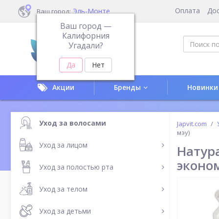
Оплата
До
Эль-Монте
Ваш город:
Ваш город —
Калифорния
Угадали?
Акции
Бренды
Новинки
Уход за волосами
Japvit.com
мэу)
Уход за лицом
Натур
эконо
Уход за полостью рта
Уход за телом
Уход за детьми