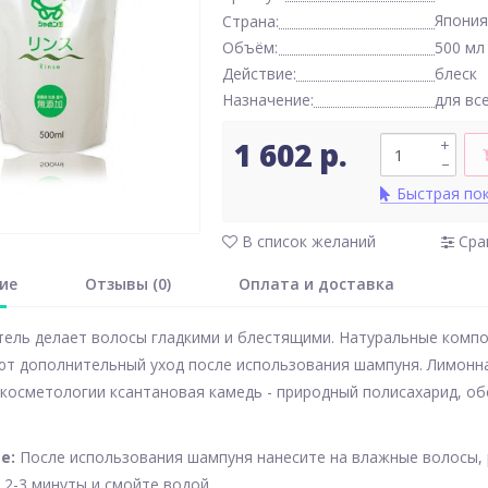
Япония
Страна:
Объём:
500 мл
Действие:
блеск
Назначение:
для вс
1 602 р.
+
–
Быстрая по
В список желаний
Сра
ие
Отзывы (0)
Оплата и доставка
ель делает волосы гладкими и блестящими. Натуральные компо
т дополнительный уход после использования шампуня. Лимонна
 косметологии ксантановая камедь - природный полисахарид, об
е:
После использования шампуня нанесите на влажные волосы, р
 2-3 минуты и смойте водой.