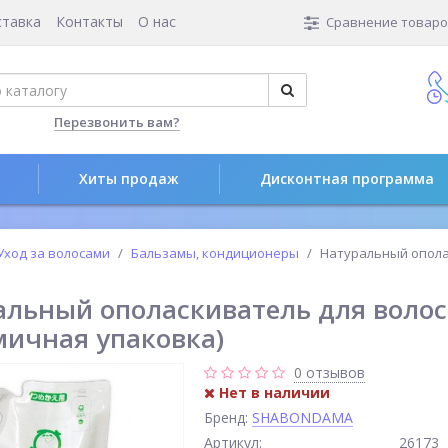
ставка
Контакты
О нас
Сравнение товаров
Перезвонить вам?
Хиты продаж
Дисконтная программа
Уход за волосами
Бальзамы, кондиционеры
Натуральный ополас
альный ополаскиватель для волос
мичная упаковка)
0 отзывов
Нет в наличии
Бренд:
SHABONDAMA
Артикул:
26173