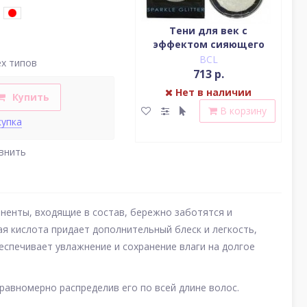
Водостойкая жидкая
Тени для век c
подводка (цвет
эффектом сияющего
(у
насыщенный черный)
блеска (серебро)
BCL
BCL
ех типов
2 379 р.
713 р.
Нет в наличии
Нет в наличии
Купить
В корзину
В корзину
купка
внить
ненты, входящие в состав, бережно заботятся и
я кислота придает дополнительный блеск и легкость,
еспечивает увлажнение и сохранение влаги на долгое
авномерно распределив его по всей длине волос.