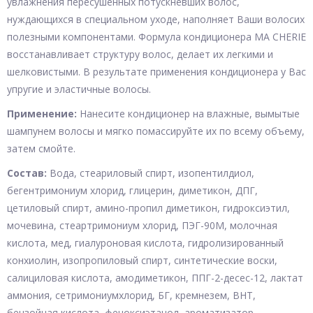
увлажнения пересушенных потускневших волос,
нуждающихся в специальном уходе, наполняет Ваши волосих
полезными компонентами. Формула кондиционера MA CHERIE
восстанавливает структуру волос, делает их легкими и
шелковистыми. В результате применения кондиционера у Вас
упругие и эластичные волосы.
Применение:
Нанесите кондиционер на влажные, вымытые
шампунем волосы и мягко помассируйте их по всему объему,
затем смойте.
Состав:
Вода, стеариловый спирт, изопентилдиол,
бегентримониум хлорид, глицерин, диметикон, ДПГ,
цетиловый спирт, амино-пропил диметикон, гидроксиэтил,
мочевина, стеартримониум хлорид, ПЭГ-90М, молочная
кислота, мед, гиалуроновая кислота, гидролизированный
конхиолин, изопропиловый спирт, синтетические воски,
салициловая кислота, амодиметикон, ППГ-2-десес-12, лактат
аммония, сетримониумхлорид, БГ, кремнезем, ВНТ,
бензойная кислота, феноксиэтанол, ароматизатор,