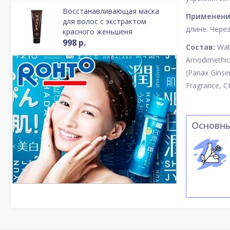
Восстанавливающая маска
Применени
для волос с экстрактом
длине. Чере
красного женьшеня
998 р.
Состав:
Wate
Amodimethico
(Panax Ginse
Fragrance, CI
Основн