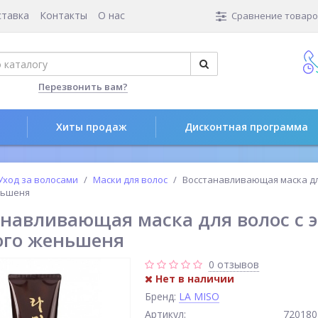
ставка
Контакты
О нас
Сравнение товаров
Перезвонить вам?
Хиты продаж
Дисконтная программа
Уход за волосами
Маски для волос
Восстанавливающая маска дл
ньшеня
анавливающая маска для волос с 
ого женьшеня
0 отзывов
Нет в наличии
Бренд:
LA MISO
Артикул:
720180