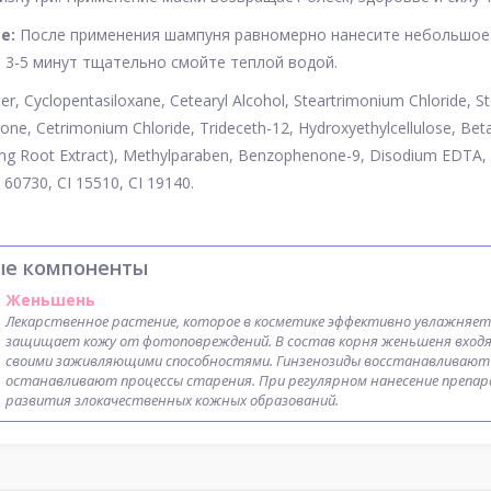
е:
После применения шампуня равномерно нанесите небольшое 
з 3-5 минут тщательно смойте теплой водой.
r, Cyclopentasiloxane, Cetearyl Alcohol, Steartrimonium Chloride, St
ne, Cetrimonium Chloride, Trideceth-12, Hydroxyethylcellulose, Betai
ng Root Extract), Methylparaben, Benzophenone-9, Disodium EDTA, M
 60730, CI 15510, CI 19140.
ые компоненты
Женьшень
Лекарственное растение, которое в косметике эффективно увлажняет
защищает кожу от фотоповреждений. В состав корня женьшеня входя
своими заживляющими способностями. Гинзенозиды восстанавливают 
останавливают процессы старения. При регулярном нанесение препа
развития злокачественных кожных образований.