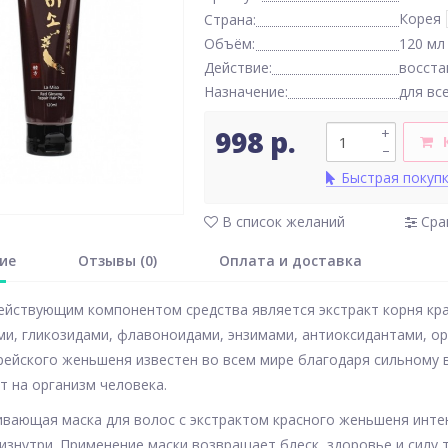
Корея
Страна:
Объём:
120 мл
Действие:
восста
Назначение:
для вс
998 р.
+
–
Быстрая покуп
В список желаний
Сра
ие
Отзывы (0)
Оплата и доставка
йствующим компонентом средства является экстракт корня кра
ми, гликозидами, флавоноидами, энзимами, антиоксидантами, о
рейского женьшеня известен во всем мире благодаря сильному
т на организм человека.
вающая маска для волос с экстрактом красного женьшеня инте
 изнутри. Применение маски возвращает блеск, здоровье и силу