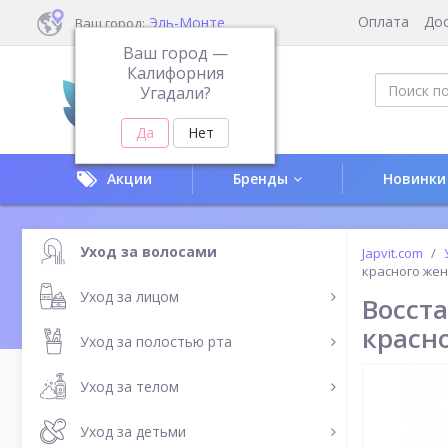
Оплата
До
Эль-Монте
Ваш город:
Ваш город —
Калифорния
Угадали?
Акции
Бренды
Новинки
Уход за волосами
Japvit.com
красного же
Уход за лицом
Восст
красн
Уход за полостью рта
Уход за телом
Уход за детьми