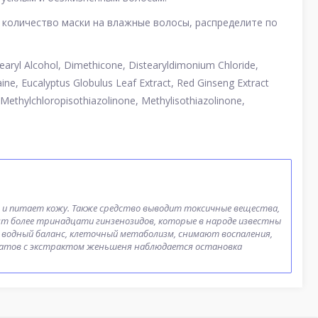
количество маски на влажные волосы, распределите по
earyl Alcohol, Dimethicone, Distearyldimonium Chloride,
ne, Eucalyptus Globulus Leaf Extract, Red Ginseng Extract
ethylchloropisothiazolinone, Methylisothiazolinone,
 и питает кожу. Также средство выводит токсичные вещества,
т более тринадцати гинзенозидов, которые в народе известны
водный баланс, клеточный метаболизм, снимают воспаления,
ратов с экстрактом женьшеня наблюдается остановка