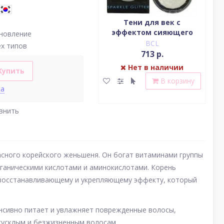
Водостойкая жидкая
Тени для век c
подводка (цвет
эффектом сияющего
(у
новление
насыщенный черный)
блеска (серебро)
BCL
BCL
ех типов
2 379 р.
713 р.
Нет в наличии
Нет в наличии
Купить
В корзину
В корзину
ка
внить
сного корейского женьшеня. Он богат витаминами группы
рганическими кислотами и аминокислотами. Корень
 восстанавливающему и укрепляющему эффекту, который
нсивно питает и увлажняет поврежденные волосы,
 тусклым и безжизненным волосам.