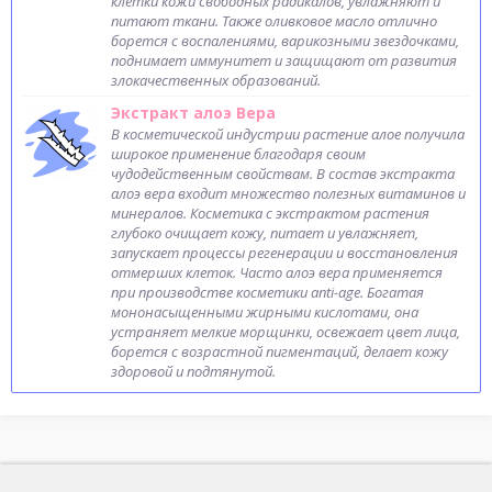
клетки кожи свободных радикалов, увлажняют и
питают ткани. Также оливковое масло отлично
борется с воспалениями, варикозными звездочками,
поднимает иммунитет и защищают от развития
злокачественных образований.
Экстракт алоэ Вера
В косметической индустрии растение алое получила
широкое применение благодаря своим
чудодейственным свойствам. В состав экстракта
алоэ вера входит множество полезных витаминов и
минералов. Косметика с экстрактом растения
глубоко очищает кожу, питает и увлажняет,
запускает процессы регенерации и восстановления
отмерших клеток. Часто алоэ вера применяется
при производстве косметики anti-age. Богатая
мононасыщенными жирными кислотами, она
устраняет мелкие морщинки, освежает цвет лица,
борется с возрастной пигментаций, делает кожу
здоровой и подтянутой.