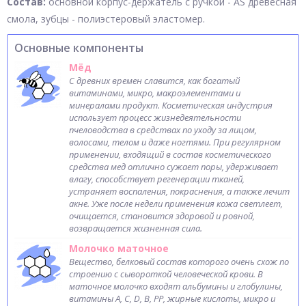
Состав:
основной корпус-держатель с ручкой - AS древесная
смола, зубцы - полиэстеровый эластомер.
Основные компоненты
Мёд
С древних времен славится, как богатый
витаминами, микро, макроэлементами и
минералами продукт. Косметическая индустрия
использует процесс жизнедеятельности
пчеловодства в средствах по уходу за лицом,
волосами, телом и даже ногтями. При регулярном
применении, входящий в состав косметического
средства мед отлично сужает поры, удерживает
влагу, способствует регенерации тканей,
устраняет воспаления, покраснения, а также лечит
акне. Уже после недели применения кожа светлеет,
очищается, становится здоровой и ровной,
возвращается жизненная сила.
Молочко маточное
Вещество, белковый состав которого очень схож по
строению с сывороткой человеческой крови. В
маточное молочко входят альбумины и глобулины,
витамины А, С, D, B, PP, жирные кислоты, микро и